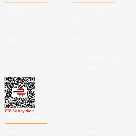
Hakkımızda
Satış Sözleşmesi
Kargo Takibi
Ödeme ve Teslimat
Yeni Üyelik
Gizlilik ve Güvenlik
İletişim
İade ve İptal
Garanti Şartları
Hesap Numaralarımız
Havale Bildirim Formu
E-Bülten'e Kayıt Olun
Haber listemize kayıt olarak kampanyalardan,indirim ve yeni