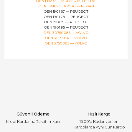
OEN FN297 — MÜLLER MITTELTAL
OEN 1541073J00000 — NISSAN
OEN 1901 67 — PEUGEOT
OEN 1901 78 — PEUGEOT
OEN 1901 81 — PEUGEOT
OEN 1901 95 — PEUGEOT
OEN 30750085 — VOLVO
OEN 31219584 — VOLVO
OEN 3750085 — VOLVO
Bu ürünün fiyat bilgisi, resim, ürün açıklamalarında
ve diğer konularda yetersiz gördüğünüz noktaları
Bu ürüne ilk yorumu siz yapın!
öneri formunu kullanarak tarafımıza iletebilirsiniz.
Görüş ve önerileriniz için teşekkür ederiz.
Yorum Yaz
Ürün resmi kalitesiz, bozuk veya görüntülenemiyor.
Ürün açıklamasında eksik bilgiler bulunuyor.
Ürün bilgilerinde hatalar bulunuyor.
Ürün fiyatı diğer sitelerden daha pahalı.
Güvenli Ödeme
Hızlı Kargo
Bu ürüne benzer farklı alternatifler olmalı.
Kredi Kartlarına Taksit İmkanı
15:00'a Kadar verilen
Kargolarda Aynı Gün Kargo