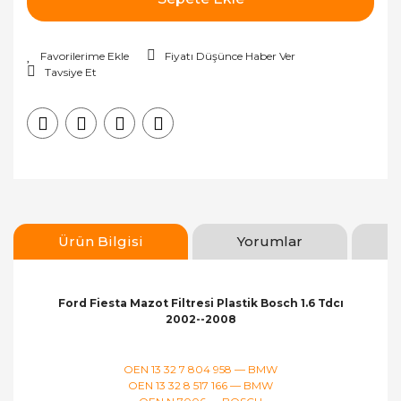
Fiyatı Düşünce Haber Ver
Tavsiye Et
Ürün Bilgisi
Yorumlar
Ford Fiesta Mazot Filtresi Plastik Bosch 1.6 Tdcı
2002--2008
OEN 13 32 7 804 958 — BMW
OEN 13 32 8 517 166 — BMW