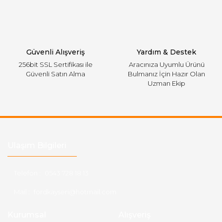
Gönder
Güvenli Alışveriş
Yardım & Destek
256bit SSL Sertifikası ile
Aracınıza Uyumlu Ürünü
Güvenli Satın Alma
Bulmanız İçin Hazır Olan
Uzman Ekip
Ulaşım Bilgileri
Telefon :
0543 728 18 13
Mail :
fordkayseri@hotmail.com
Kurumsal
Alışveriş