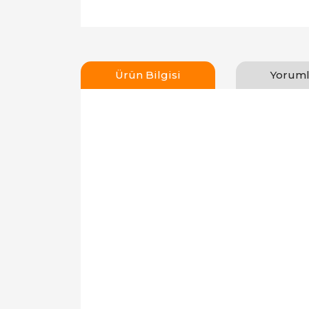
Ürün Bilgisi
Yoruml
Bu ürünün fiyat bilgisi, resim, ürün açıklamal
Görüş ve önerileriniz için teşekkür ederiz.