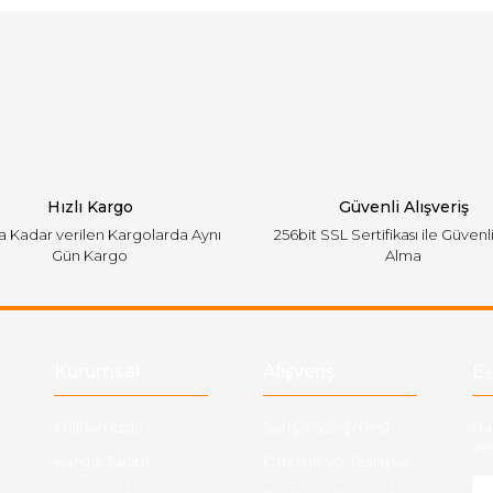
Bu ürüne ilk yorumu siz yapın!
emiyor.
Yorum Yaz
Hızlı Kargo
Güvenli Alışveriş
'a Kadar verilen Kargolarda Aynı
256bit SSL Sertifikası ile Güvenl
Gün Kargo
Alma
Gönder
Kurumsal
Alışveriş
E-
Hakkımızda
Satış Sözleşmesi
Ha
ve 
Kargo Takibi
Ödeme ve Teslimat