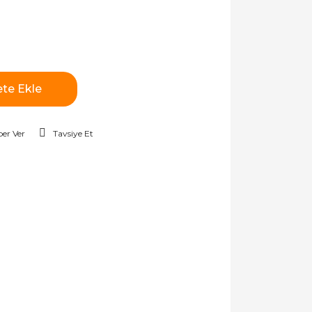
te Ekle
er Ver
Tavsiye Et