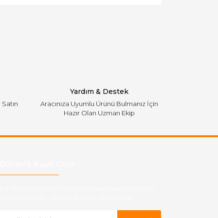
Yardım & Destek
i Satın
Aracınıza Uyumlu Ürünü Bulmanız İçin
Hazır Olan Uzman Ekip
Bülten'e Kayıt Olun
ber listemize kayıt olarak kampanyalardan,indirim
yeni ürünlerden ilk siz haberdar olabilirsiniz.