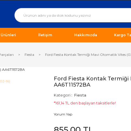
ı Ürünleri
İletişim
Hakkımızda
Kargo Ta
Parçaları
Fiesta
Ford Fiesta Kontak Termiği Mavi Otomatik Vites (
Ford Fiesta Kontak Termiği 
AA6T11572BA
Kategori
Fiesta
*161,14 TL den başlayan taksitlerle!
Yorum Yap
855,00 TL