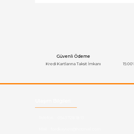
Ürün resmi kalitesiz, bozuk veya görüntülen
Ürün açıklamasında eksik bilgiler bulunuyor.
Ürün bilgilerinde hatalar bulunuyor.
Ürün fiyatı diğer sitelerden daha pahalı.
Bu ürüne benzer farklı alternatifler olmalı.
Güvenli Ödeme
Kredi Kartlarına Taksit İmkanı
15:00
Ulaşım Bilgileri
Telefon :
0543 728 18 13
Mail :
fordkayseri@hotmail.com