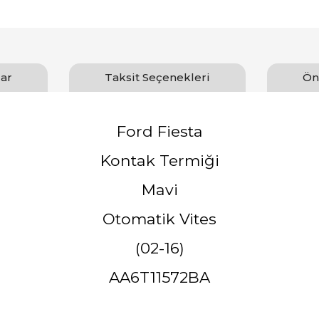
ar
Taksit Seçenekleri
Ön
Ford Fiesta
Kontak Termiği
Mavi
Otomatik Vites
(02-16)
AA6T11572BA
arında ve diğer konularda yetersiz gördüğünüz noktaları öneri formunu ku