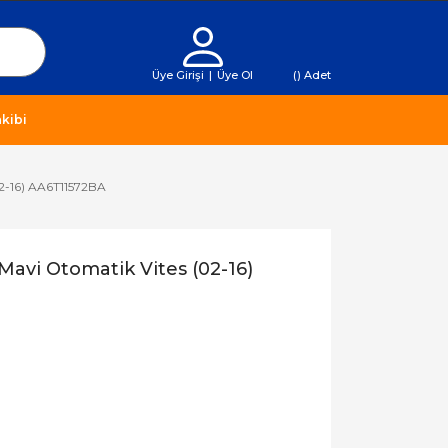
Üye Girişi
|
Üye Ol
(
) Adet
kibi
02-16) AA6T11572BA
Mavi Otomatik Vites (02-16)