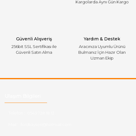
Kargolarda Aynı Gün Kargo
Gönder
Güvenli Alışveriş
Yardım & Destek
256bit SSL Sertifikası ile
Aracınıza Uyumlu Ürünü
Güvenli Satın Alma
Bulmanız İçin Hazır Olan
Uzman Ekip
Ulaşım Bilgileri
Telefon :
0543 728 18 13
Mail :
fordkayseri@hotmail.com