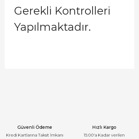
Gerekli Kontrolleri
Yapılmaktadır.
Bu ürünün fiyat bilgisi, resim, ürün açıklamalarında
ve diğer konularda yetersiz gördüğünüz noktaları
Bu ürüne ilk yorumu siz yapın!
öneri formunu kullanarak tarafımıza iletebilirsiniz.
Görüş ve önerileriniz için teşekkür ederiz.
Yorum Yaz
Ürün resmi kalitesiz, bozuk veya görüntülenemiyor.
Ürün açıklamasında eksik bilgiler bulunuyor.
Ürün bilgilerinde hatalar bulunuyor.
Ürün fiyatı diğer sitelerden daha pahalı.
Güvenli Ödeme
Hızlı Kargo
Bu ürüne benzer farklı alternatifler olmalı.
Kredi Kartlarına Taksit İmkanı
15:00'a Kadar verilen