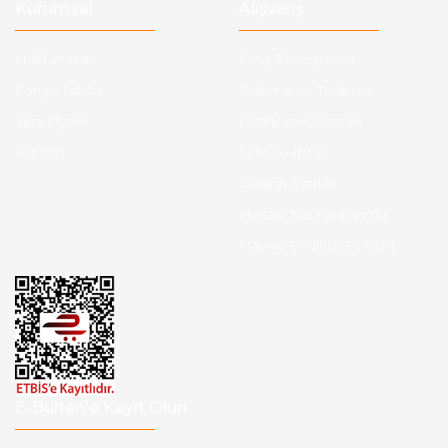
Kurumsal
Alışveriş
Hakkımızda
Satış Sözleşmesi
Kargo Takibi
Ödeme ve Teslimat
Yeni Üyelik
Gizlilik ve Güvenlik
İletişim
İade ve İptal
Garanti Şartları
Hesap Numaralarımız
Havale Bildirim Formu
E-Bülten'e Kayıt Olun