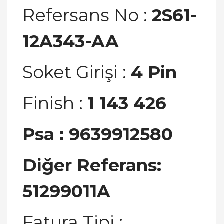
Refersans No :
2S61-
12A343-AA
Soket Girişi :
4 Pin
Finish :
1 143 426
Psa :
9639912580
Diğer Referans:
51299011A
Fatura Tipi :