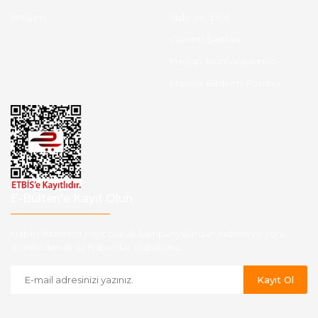
İletişim
İade ve İptal
Garanti Şartları
Hesap Numaralarımız
Havale Bildirim Formu
E-Bülten'e Kayıt Olun
Haber listemize kayıt olarak kampanyalardan,indirim ve yeni
ürünlerden ilk siz haberdar olabilirsiniz.
Kayıt Ol