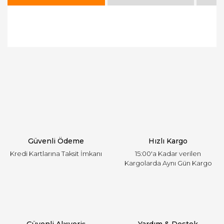
Bu ürünün fiyat bilgisi, resim, ürün açıklamalarında
ve diğer konularda yetersiz gördüğünüz noktaları
Bu ürüne ilk yorumu siz yapın!
öneri formunu kullanarak tarafımıza iletebilirsiniz.
Görüş ve önerileriniz için teşekkür ederiz.
Yorum Yaz
Ürün resmi kalitesiz, bozuk veya görüntülenemiyor.
Ürün açıklamasında eksik bilgiler bulunuyor.
Ürün bilgilerinde hatalar bulunuyor.
Ürün fiyatı diğer sitelerden daha pahalı.
Güvenli Ödeme
Hızlı Kargo
Bu ürüne benzer farklı alternatifler olmalı.
Kredi Kartlarına Taksit İmkanı
15:00'a Kadar verilen
Kargolarda Aynı Gün Kargo
Gönder