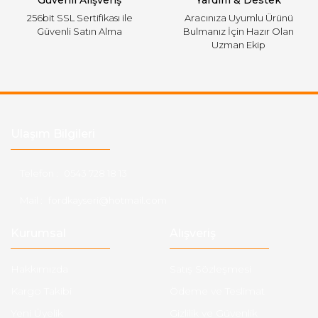
Güvenli Alışveriş
Yardım & Destek
256bit SSL Sertifikası ile
Aracınıza Uyumlu Ürünü
Güvenli Satın Alma
Bulmanız İçin Hazır Olan
Uzman Ekip
Ulaşım Bilgileri
Telefon :
0543 728 18 13
Mail :
fordkayseri@hotmail.com
Kurumsal
Alışveriş
Hakkımızda
Satış Sözleşmesi
Kargo Takibi
Ödeme ve Teslimat
Yeni Üyelik
Gizlilik ve Güvenlik