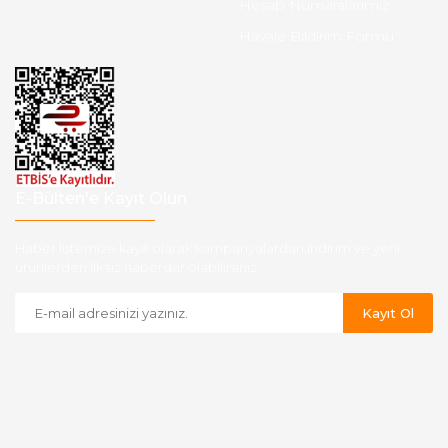
Hesap Numaralarımız
Havale Bildirim Formu
E-Bülten'e Kayıt Olun
Haber listemize kayıt olarak kampanyalardan,indirim ve yeni
ürünlerden ilk siz haberdar olabilirsiniz.
Kayıt Ol