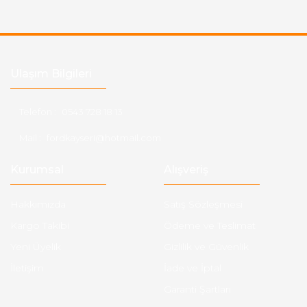
Ulaşım Bilgileri
Telefon :
0543 728 18 13
Mail :
fordkayseri@hotmail.com
Kurumsal
Alışveriş
Hakkımızda
Satış Sözleşmesi
Kargo Takibi
Ödeme ve Teslimat
Yeni Üyelik
Gizlilik ve Güvenlik
İletişim
İade ve İptal
Garanti Şartları