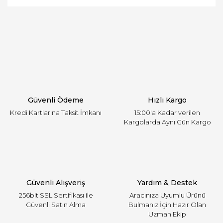
ve diğer konularda yetersiz gördüğünüz noktaları
Bu ürüne ilk yorumu siz yapın!
öneri formunu kullanarak tarafımıza iletebilirsiniz.
Görüş ve önerileriniz için teşekkür ederiz.
Yorum Yaz
Ürün resmi kalitesiz, bozuk veya görüntülenemiyor.
Ürün açıklamasında eksik bilgiler bulunuyor.
Ürün bilgilerinde hatalar bulunuyor.
Ürün fiyatı diğer sitelerden daha pahalı.
Güvenli Ödeme
Hızlı Kargo
Bu ürüne benzer farklı alternatifler olmalı.
Kredi Kartlarına Taksit İmkanı
15:00'a Kadar verilen
Kargolarda Aynı Gün Kargo
Gönder
Güvenli Alışveriş
Yardım & Destek
256bit SSL Sertifikası ile
Aracınıza Uyumlu Ürünü
Güvenli Satın Alma
Bulmanız İçin Hazır Olan
Uzman Ekip