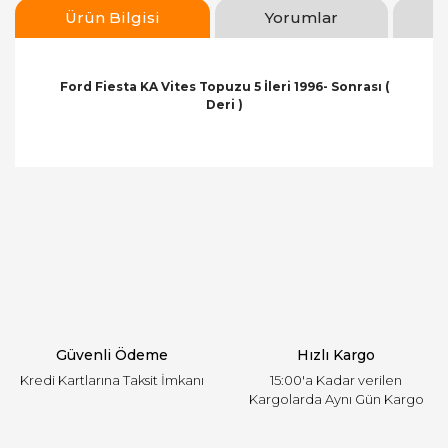
Ürün Bilgisi
Yorumlar
Ford Fiesta KA Vites Topuzu 5 İleri 1996- Sonrası (
Deri )
Bu ürünün fiyat bilgisi, resim, ürün açıklamalarında
ve diğer konularda yetersiz gördüğünüz noktaları
Bu ürüne ilk yorumu siz yapın!
öneri formunu kullanarak tarafımıza iletebilirsiniz.
Görüş ve önerileriniz için teşekkür ederiz.
Yorum Yaz
Ürün resmi kalitesiz, bozuk veya görüntülenemiyor.
Ürün açıklamasında eksik bilgiler bulunuyor.
Ürün bilgilerinde hatalar bulunuyor.
Ürün fiyatı diğer sitelerden daha pahalı.
Güvenli Ödeme
Hızlı Kargo
Bu ürüne benzer farklı alternatifler olmalı.
Kredi Kartlarına Taksit İmkanı
15:00'a Kadar verilen
Kargolarda Aynı Gün Kargo