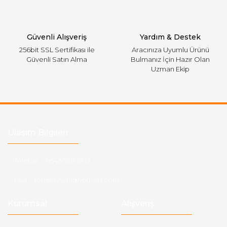
Gönder
Güvenli Alışveriş
Yardım & Destek
256bit SSL Sertifikası ile
Aracınıza Uyumlu Ürünü
Güvenli Satın Alma
Bulmanız İçin Hazır Olan
Uzman Ekip
Ulaşım Bilgileri
Telefon :
0543 728 18 13
Mail :
fordkayseri@hotmail.com
Kurumsal
Alışveriş