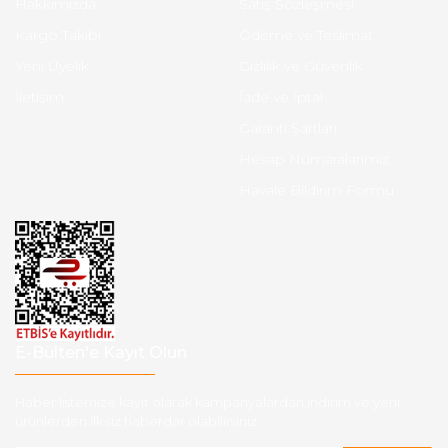
Hakkımızda
Satış Sözleşmesi
Kargo Takibi
Ödeme ve Teslimat
Yeni Üyelik
Gizlilik ve Güvenlik
İletişim
İade ve İptal
Garanti Şartları
Hesap Numaralarımız
Havale Bildirim Formu
E-Bülten'e Kayıt Olun
Haber listemize kayıt olarak kampanyalardan,indirim ve yeni
ürünlerden ilk siz haberdar olabilirsiniz.