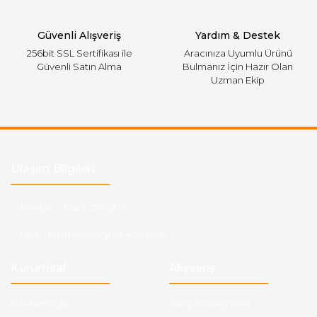
Gönder
Güvenli Alışveriş
Yardım & Destek
256bit SSL Sertifikası ile
Aracınıza Uyumlu Ürünü
Güvenli Satın Alma
Bulmanız İçin Hazır Olan
Uzman Ekip
Ulaşım Bilgileri
Telefon :
0543 728 18 13
Mail :
fordkayseri@hotmail.com
Kurumsal
Alışveriş
Hakkımızda
Satış Sözleşmesi