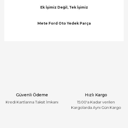
Ek İşimiz Değil, Tek İşimiz
Mete Ford Oto Yedek Parça
Bu ürünün fiyat bilgisi, resim, ürün açıklamalarında
ve diğer konularda yetersiz gördüğünüz noktaları
Bu ürüne ilk yorumu siz yapın!
öneri formunu kullanarak tarafımıza iletebilirsiniz.
Görüş ve önerileriniz için teşekkür ederiz.
Yorum Yaz
Ürün resmi kalitesiz, bozuk veya görüntülenemiyor.
Ürün açıklamasında eksik bilgiler bulunuyor.
Ürün bilgilerinde hatalar bulunuyor.
Ürün fiyatı diğer sitelerden daha pahalı.
Güvenli Ödeme
Hızlı Kargo
Bu ürüne benzer farklı alternatifler olmalı.
Kredi Kartlarına Taksit İmkanı
15:00'a Kadar verilen
Kargolarda Aynı Gün Kargo