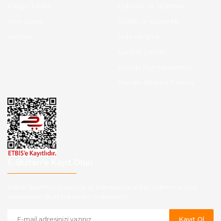
Kargo Takibi
Ödeme ve Teslimat
Yeni Üyelik
Gizlilik ve Güvenlik
İletişim
İade ve İptal
Garanti Şartları
Hesap Numaralarımız
Havale Bildirim Formu
E-Bülten'e Kayıt Olun
Haber listemize kayıt olarak kampanyalardan,indirim ve yeni
ürünlerden ilk siz haberdar olabilirsiniz.
Kayıt Ol