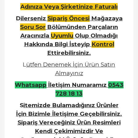
A
dınıza Veya Şirketinize Faturalı
D
ilerseniz
Sipariş Öncesi
Mağazaya
Soru Sor
Bölümünden Parçaların
Aracınızla
Uyumlu
Olup Olmadığı
Hakkında Bilgi İsteyip
Kontrol
Ettirebilirsiniz.
L
ütfen Denemek İçin Ürün Satın
Almayınız
W
hatsapp
İletişim Numaramız
0543
728 18 13
S
itemizde Bulamadığınız Ürünler
İçin Bizimle İletişime Geçebilirsiniz.
Sipariş Vereceğiniz Ürün Resimleri
Kendi Çekimimizdir Ve