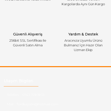
Kargolarda Aynı Gün Kargo
Gönder
Güvenli Alışveriş
Yardım & Destek
256bit SSL Sertifikası ile
Aracınıza Uyumlu Ürünü
Güvenli Satın Alma
Bulmanız İçin Hazır Olan
Uzman Ekip
Ulaşım Bilgileri
Telefon :
0543 728 18 13
Mail :
fordkayseri@hotmail.com