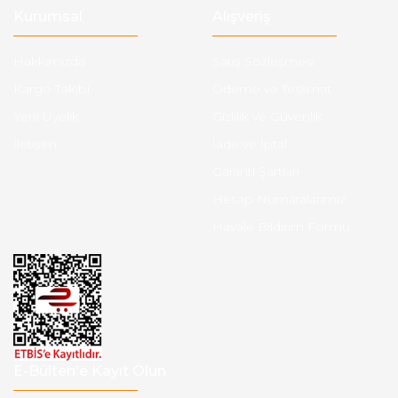
Kurumsal
Alışveriş
Hakkımızda
Satış Sözleşmesi
Kargo Takibi
Ödeme ve Teslimat
Yeni Üyelik
Gizlilik ve Güvenlik
İletişim
İade ve İptal
Garanti Şartları
Hesap Numaralarımız
Havale Bildirim Formu
E-Bülten'e Kayıt Olun