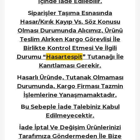
İçinde İade Edilebilir.
S
iparişler Taşıma Esnasında
Hasar/Kırık Kayıp Vs. Söz Konusu
Olması Durumunda Alıcımız, Ürünü
Teslim Alırken Kargo Görevlisi İle
Birlikte Kontrol Etmesi Ve İlgili
Durumu “
Hasartespit
” Tutanağı İle
Kanıtlaması Gerekir.
H
asarlı Üründe, Tutanak Olmaması
Durumunda, Kargo Firması Tazmin
İşlemlerine Yanaşmamaktadır.
B
u Sebeple İade Talebiniz Kabul
Edilmeyecektir.
İ
ade İptal Ve Değişim Ürünlerinizi
Tarafımıza Göndermeden İle Bize