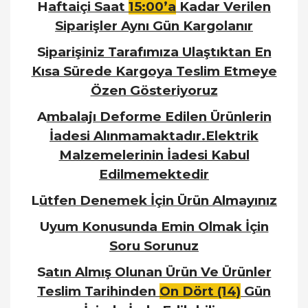
H
aftaiçi Saat
15:00’a
Kadar Verilen
Siparişler Aynı Gün Kargolanır
S
iparişiniz Tarafımıza Ulaştıktan En
Kısa Sürede Kargoya Teslim Etmeye
Özen Gösteriyoruz
A
mbalajı Deforme Edilen Ürünlerin
İadesi Alınmamaktadır.Elektrik
Malzemelerinin İadesi Kabul
Edilmemektedir
L
ütfen Denemek İçin Ürün Almayınız
U
yum Konusunda Emin Olmak İçin
Soru Sorunuz
S
atın Almış Olunan Ürün Ve Ürünler
Teslim Tarihinden
On Dört (14)
Gün