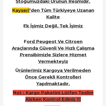
Stoğumuzdaki Ürünün Resmidir.
K
ayseri
’den Tüm Türkiyeye Uzanan
Kalite
E
k İşimiz Değil, Tek İşimiz
F
ord Peugeot Ve Citroen
Araçlarında Güvenli Ve Hızlı Çalışma
Prensibimizle Sizlere Hizmet
Vermekteyiz
Ü
rünlerimiz Kargoya Verilmeden
Önce Gerekli Kontrolleri
Yapılmaktadır.
N
ot : Kargo Paketini Lütfen Teslim
Alırken Kontrol Ediniz !!!