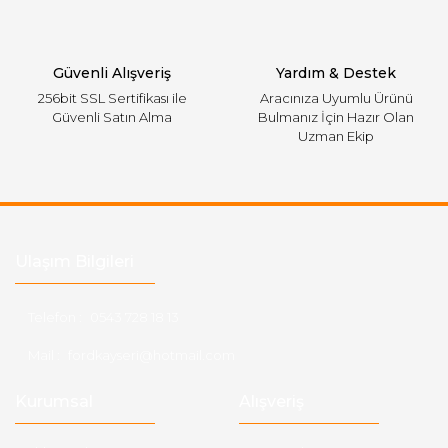
Gönder
Güvenli Alışveriş
Yardım & Destek
256bit SSL Sertifikası ile
Aracınıza Uyumlu Ürünü
Güvenli Satın Alma
Bulmanız İçin Hazır Olan
Uzman Ekip
Ulaşım Bilgileri
Telefon :
0543 728 18 13
Mail :
fordkayseri@hotmail.com
Kurumsal
Alışveriş