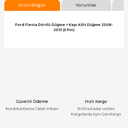
Ürün Bilgisi
Yorumlar
Ford Fiesta Dörtlü Düğme + Kapı Kilit Düğme 2008-
2013 (5 Pin)
Bu ürünün fiyat bilgisi, resim, ürün açıklamalarında
ve diğer konularda yetersiz gördüğünüz noktaları
Bu ürüne ilk yorumu siz yapın!
öneri formunu kullanarak tarafımıza iletebilirsiniz.
Görüş ve önerileriniz için teşekkür ederiz.
Yorum Yaz
Ürün resmi kalitesiz, bozuk veya görüntülenemiyor.
Ürün açıklamasında eksik bilgiler bulunuyor.
Ürün bilgilerinde hatalar bulunuyor.
Ürün fiyatı diğer sitelerden daha pahalı.
Güvenli Ödeme
Hızlı Kargo
Bu ürüne benzer farklı alternatifler olmalı.
Kredi Kartlarına Taksit İmkanı
15:00'a Kadar verilen
Kargolarda Aynı Gün Kargo