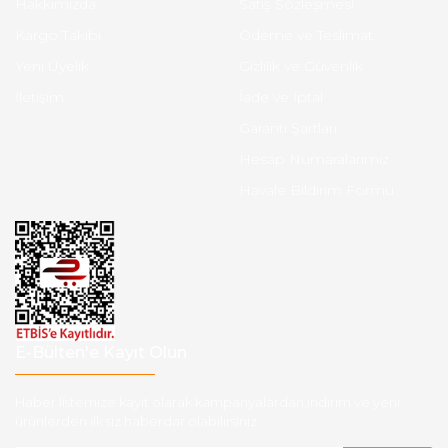
Hakkımızda
Satış Sözleşmesi
Kargo Takibi
Ödeme ve Teslimat
Yeni Üyelik
Gizlilik ve Güvenlik
İletişim
İade ve İptal
Garanti Şartları
Hesap Numaralarımız
Havale Bildirim Formu
E-Bülten'e Kayıt Olun
Haber listemize kayıt olarak kampanyalardan,indirim ve yeni
ürünlerden ilk siz haberdar olabilirsiniz.