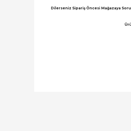
Dilerseniz Sipariş Öncesi Mağazaya Soru 
Ürü
Bu ürünün fiyat bilgisi, resim, ürün açıklamal
Görüş ve önerileriniz için teşekkür ederiz.
Ürün resmi kalitesiz, bozuk veya görüntülen
Ürün açıklamasında eksik bilgiler bulunuyor.
Ürün bilgilerinde hatalar bulunuyor.
Ürün fiyatı diğer sitelerden daha pahalı.