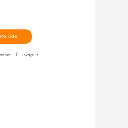
te Ekle
er Ver
Tavsiye Et