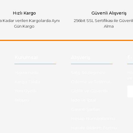
Hızlı Kargo
Güvenli Alışveriş
'a Kadar verilen Kargolarda Aynı
256bit SSL Sertifikası ile Güvenl
Gün Kargo
Alma
Gönder
Kurumsal
Alışveriş
E-
Hakkımızda
Satış Sözleşmesi
Ha
ve 
Kargo Takibi
Ödeme ve Teslimat
Yeni Üyelik
Gizlilik ve Güvenlik
İletişim
İade ve İptal
Garanti Şartları
Hesap Numaralarımız
Havale Bildirim Formu