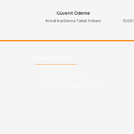
Bu ürüne benzer farklı alternatifler olmalı.
Güvenli Ödeme
Kredi Kartlarına Taksit İmkanı
15:00
Ulaşım Bilgileri
Telefon :
0543 728 18 13
Mail :
fordkayseri@hotmail.com