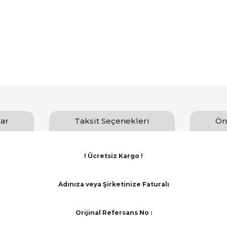
ar
Taksit Seçenekleri
Ön
! Ücretsiz Kargo !
Adınıza veya Şirketinize Faturalı
Orijinal Refersans No :