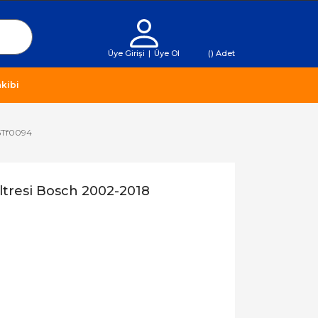
Üye Girişi
|
Üye Ol
(
) Adet
kibi
86Tf0094
iltresi Bosch 2002-2018