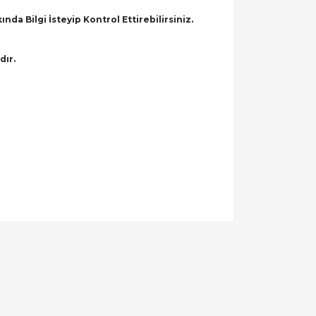
a Bilgi İsteyip Kontrol Ettirebilirsiniz.
dır.
llanarak tarafımıza iletebilirsiniz.