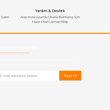
Yardım & Destek
i Satın
Aracınıza Uyumlu Ürünü Bulmanız İçin
Hazır Olan Uzman Ekip
Bülten'e Kayıt Olun
ber listemize kayıt olarak kampanyalardan,indirim
yeni ürünlerden ilk siz haberdar olabilirsiniz.
Kayıt Ol