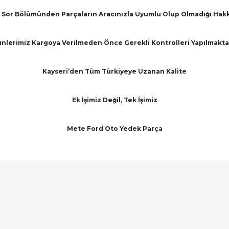
Sor Bölümünden Parçaların Aracınızla Uyumlu Olup Olmadığı Hakkınd
nlerimiz Kargoya Verilmeden Önce Gerekli Kontrolleri Yapılmakta
Kayseri’den Tüm Türkiyeye Uzanan Kalite
Ek İşimiz Değil, Tek İşimiz
Mete Ford Oto Yedek Parça
arında ve diğer konularda yetersiz gördüğünüz noktaları öneri formunu ku
Bu ürüne ilk yorumu siz yapın!
emiyor.
Yorum Yaz