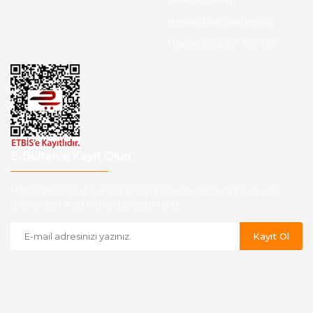
Hesap Numaralarımız
Havale Bildirim Formu
E-Bülten'e Kayıt Olun
Haber listemize kayıt olarak kampanyalardan,indirim ve yeni
ürünlerden ilk siz haberdar olabilirsiniz.
Kayıt Ol