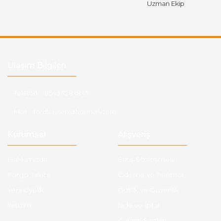
Uzman Ekip
Ulaşım Bilgileri
Telefon :
0543 728 18 13
Mail :
fordkayseri@hotmail.com
Kurumsal
Alışveriş
Hakkımızda
Satış Sözleşmesi
Kargo Takibi
Ödeme ve Teslimat
Yeni Üyelik
Gizlilik ve Güvenlik
İletişim
İade ve İptal
Garanti Şartları