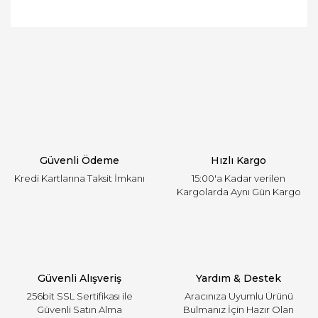
Bu ürünün fiyat bilgisi, resim, ürün açıklamalarında
ve diğer konularda yetersiz gördüğünüz noktaları
Bu ürüne ilk yorumu siz yapın!
öneri formunu kullanarak tarafımıza iletebilirsiniz.
Görüş ve önerileriniz için teşekkür ederiz.
Yorum Yaz
Ürün resmi kalitesiz, bozuk veya görüntülenemiyor.
Ürün açıklamasında eksik bilgiler bulunuyor.
Ürün bilgilerinde hatalar bulunuyor.
Ürün fiyatı diğer sitelerden daha pahalı.
Güvenli Ödeme
Hızlı Kargo
Bu ürüne benzer farklı alternatifler olmalı.
Kredi Kartlarına Taksit İmkanı
15:00'a Kadar verilen
Kargolarda Aynı Gün Kargo
Gönder
Güvenli Alışveriş
Yardım & Destek
256bit SSL Sertifikası ile
Aracınıza Uyumlu Ürünü
Güvenli Satın Alma
Bulmanız İçin Hazır Olan