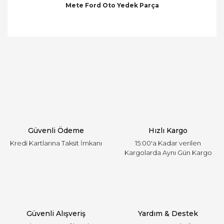
Mete Ford Oto Yedek Parça
Bu ürünün fiyat bilgisi, resim, ürün açıklamalarında
ve diğer konularda yetersiz gördüğünüz noktaları
Bu ürüne ilk yorumu siz yapın!
öneri formunu kullanarak tarafımıza iletebilirsiniz.
Görüş ve önerileriniz için teşekkür ederiz.
Yorum Yaz
Ürün resmi kalitesiz, bozuk veya görüntülenemiyor.
Ürün açıklamasında eksik bilgiler bulunuyor.
Ürün bilgilerinde hatalar bulunuyor.
Ürün fiyatı diğer sitelerden daha pahalı.
Güvenli Ödeme
Hızlı Kargo
Bu ürüne benzer farklı alternatifler olmalı.
Kredi Kartlarına Taksit İmkanı
15:00'a Kadar verilen
Kargolarda Aynı Gün Kargo
Gönder
Güvenli Alışveriş
Yardım & Destek