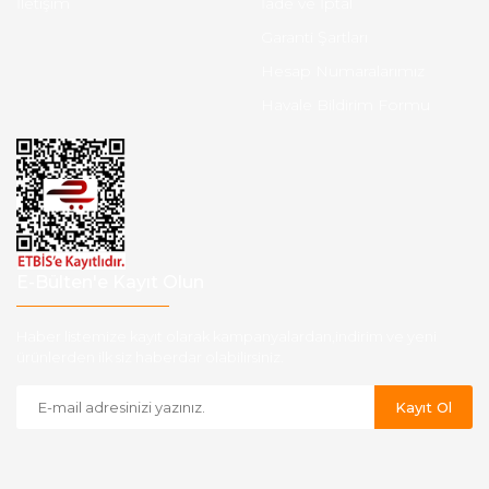
İletişim
İade ve İptal
Garanti Şartları
Hesap Numaralarımız
Havale Bildirim Formu
E-Bülten'e Kayıt Olun
Haber listemize kayıt olarak kampanyalardan,indirim ve yeni
ürünlerden ilk siz haberdar olabilirsiniz.
Kayıt Ol