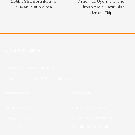
256bit SSL Sertifikası ile
Aracınıza Uyumlu Ürünü
Güvenli Satın Alma
Bulmanız İçin Hazır Olan
Uzman Ekip
Ulaşım Bilgileri
Telefon :
0543 728 18 13
Mail :
fordkayseri@hotmail.com
Kurumsal
Alışveriş
Hakkımızda
Satış Sözleşmesi
Kargo Takibi
Ödeme ve Teslimat
Yeni Üyelik
Gizlilik ve Güvenlik