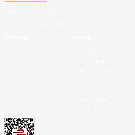
Telefon :
0543 728 18 13
Mail :
fordkayseri@hotmail.com
Kurumsal
Alışveriş
Hakkımızda
Satış Sözleşmesi
Kargo Takibi
Ödeme ve Teslimat
Yeni Üyelik
Gizlilik ve Güvenlik
İletişim
İade ve İptal
Garanti Şartları
Hesap Numaralarımız
Havale Bildirim Formu