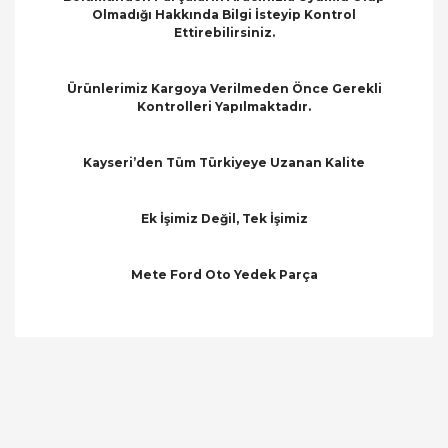
Olmadığı Hakkında Bilgi İsteyip Kontrol
Ettirebilirsiniz.
Ürünlerimiz Kargoya Verilmeden Önce Gerekli
Kontrolleri Yapılmaktadır.
Kayseri’den Tüm Türkiyeye Uzanan Kalite
Ek İşimiz Değil, Tek İşimiz
Mete Ford Oto Yedek Parça
Bu ürünün fiyat bilgisi, resim, ürün açıklamalarında
ve diğer konularda yetersiz gördüğünüz noktaları
Bu ürüne ilk yorumu siz yapın!
öneri formunu kullanarak tarafımıza iletebilirsiniz.
Görüş ve önerileriniz için teşekkür ederiz.
Yorum Yaz
Ürün resmi kalitesiz, bozuk veya görüntülenemiyor.
Ürün açıklamasında eksik bilgiler bulunuyor.