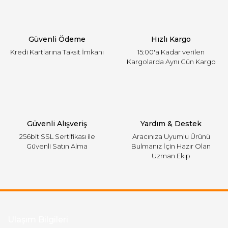
Ürün bilgilerinde hatalar bulunuyor.
Ürün fiyatı diğer sitelerden daha pahalı.
Güvenli Ödeme
Hızlı Kargo
Bu ürüne benzer farklı alternatifler olmalı.
Kredi Kartlarına Taksit İmkanı
15:00'a Kadar verilen
Kargolarda Aynı Gün Kargo
Gönder
Güvenli Alışveriş
Yardım & Destek
256bit SSL Sertifikası ile
Aracınıza Uyumlu Ürünü
Güvenli Satın Alma
Bulmanız İçin Hazır Olan
Uzman Ekip
Ulaşım Bilgileri