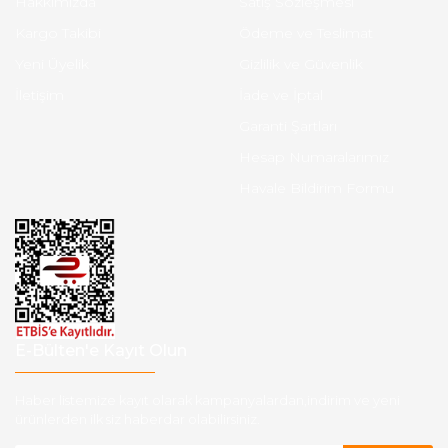
Hakkımızda
Satış Sözleşmesi
Kargo Takibi
Ödeme ve Teslimat
Yeni Üyelik
Gizlilik ve Güvenlik
İletişim
İade ve İptal
Garanti Şartları
Hesap Numaralarımız
Havale Bildirim Formu
E-Bülten'e Kayıt Olun
Haber listemize kayıt olarak kampanyalardan,indirim ve yeni
ürünlerden ilk siz haberdar olabilirsiniz.