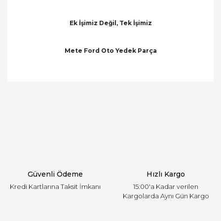
Ek İşimiz Değil, Tek İşimiz
Mete Ford Oto Yedek Parça
Bu ürünün fiyat bilgisi, resim, ürün açıklamalarında
ve diğer konularda yetersiz gördüğünüz noktaları
Bu ürüne ilk yorumu siz yapın!
öneri formunu kullanarak tarafımıza iletebilirsiniz.
Görüş ve önerileriniz için teşekkür ederiz.
Yorum Yaz
Ürün resmi kalitesiz, bozuk veya görüntülenemiyor.
Ürün açıklamasında eksik bilgiler bulunuyor.
Ürün bilgilerinde hatalar bulunuyor.
Ürün fiyatı diğer sitelerden daha pahalı.
Güvenli Ödeme
Hızlı Kargo
Bu ürüne benzer farklı alternatifler olmalı.
Kredi Kartlarına Taksit İmkanı
15:00'a Kadar verilen
Kargolarda Aynı Gün Kargo