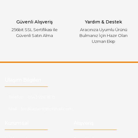
Gönder
Güvenli Alışveriş
Yardım & Destek
256bit SSL Sertifikası ile
Aracınıza Uyumlu Ürünü
Güvenli Satın Alma
Bulmanız İçin Hazır Olan
Uzman Ekip
Ulaşım Bilgileri
Telefon :
0543 728 18 13
Mail :
fordkayseri@hotmail.com
Kurumsal
Alışveriş