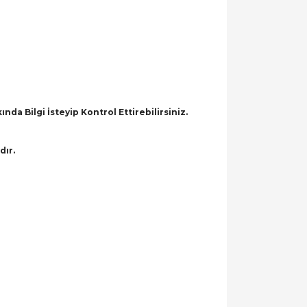
a Bilgi İsteyip Kontrol Ettirebilirsiniz.
dır.
llanarak tarafımıza iletebilirsiniz.