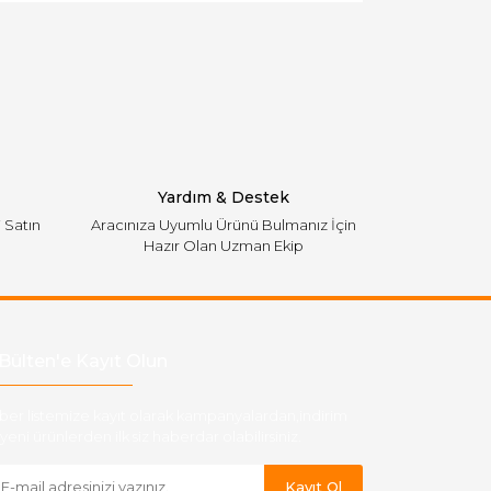
Yardım & Destek
i Satın
Aracınıza Uyumlu Ürünü Bulmanız İçin
Hazır Olan Uzman Ekip
Bülten'e Kayıt Olun
ber listemize kayıt olarak kampanyalardan,indirim
yeni ürünlerden ilk siz haberdar olabilirsiniz.
Kayıt Ol