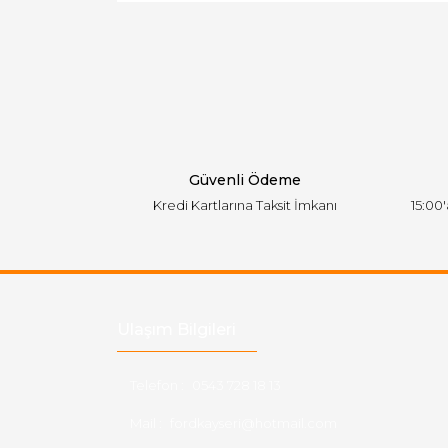
Ürün resmi kalitesiz, bozuk veya görüntülen
Ürün açıklamasında eksik bilgiler bulunuyor.
Ürün bilgilerinde hatalar bulunuyor.
Ürün fiyatı diğer sitelerden daha pahalı.
Bu ürüne benzer farklı alternatifler olmalı.
Güvenli Ödeme
Kredi Kartlarına Taksit İmkanı
15:00
Ulaşım Bilgileri
Telefon :
0543 728 18 13
Mail :
fordkayseri@hotmail.com