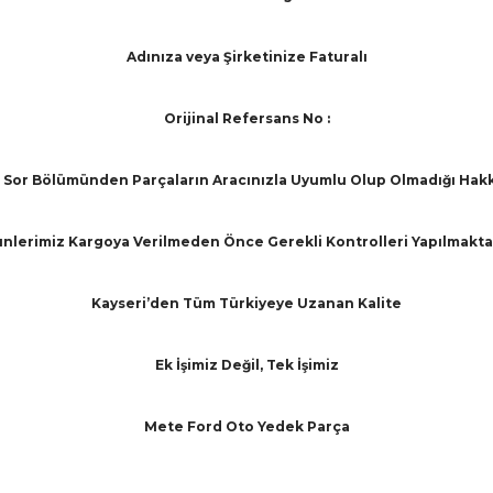
Adınıza veya Şirketinize Faturalı
Orijinal Refersans No :
Sor Bölümünden Parçaların Aracınızla Uyumlu Olup Olmadığı Hakkınd
nlerimiz Kargoya Verilmeden Önce Gerekli Kontrolleri Yapılmakta
Kayseri’den Tüm Türkiyeye Uzanan Kalite
Ek İşimiz Değil, Tek İşimiz
Mete Ford Oto Yedek Parça
arında ve diğer konularda yetersiz gördüğünüz noktaları öneri formunu ku