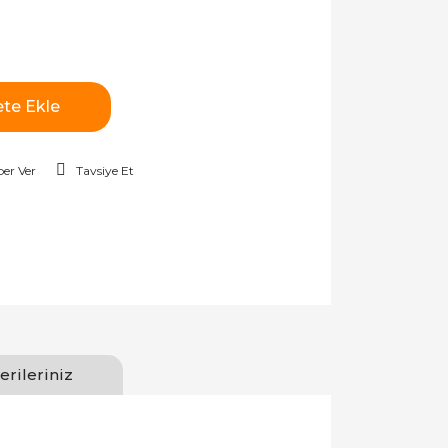
te Ekle
er Ver
Tavsiye Et
erileriniz