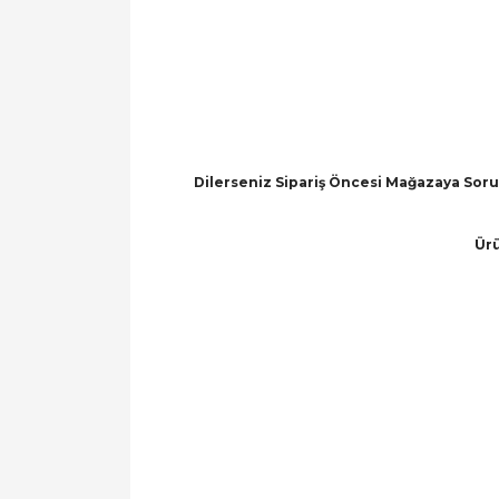
Dilerseniz Sipariş Öncesi Mağazaya Soru 
Ürü
Bu ürünün fiyat bilgisi, resim, ürün açıklamal
Görüş ve önerileriniz için teşekkür ederiz.