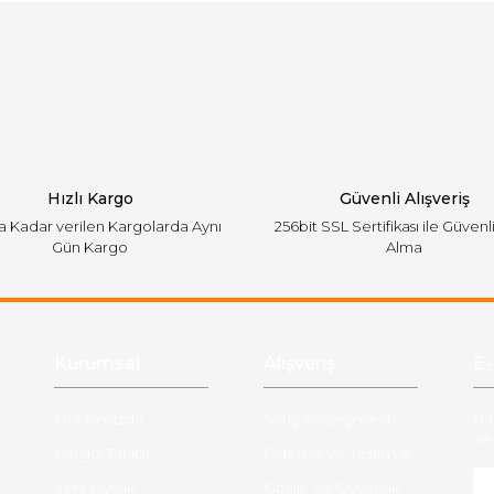
Bu ürüne ilk yorumu siz yapın!
emiyor.
Yorum Yaz
Hızlı Kargo
Güvenli Alışveriş
'a Kadar verilen Kargolarda Aynı
256bit SSL Sertifikası ile Güvenl
Gün Kargo
Alma
Gönder
Kurumsal
Alışveriş
E-
Hakkımızda
Satış Sözleşmesi
Ha
ve 
Kargo Takibi
Ödeme ve Teslimat
Yeni Üyelik
Gizlilik ve Güvenlik