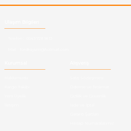
Ulaşım Bilgileri
Telefon :
0543 728 18 13
Mail :
fordkayseri@hotmail.com
Kurumsal
Alışveriş
Hakkımızda
Satış Sözleşmesi
Kargo Takibi
Ödeme ve Teslimat
Yeni Üyelik
Gizlilik ve Güvenlik
İletişim
İade ve İptal
Garanti Şartları
Hesap Numaralarımız