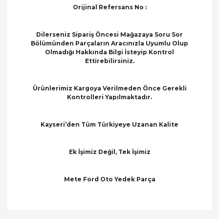
Orijinal Refersans No :
Dilerseniz Sipariş Öncesi Mağazaya Soru Sor
Bölümünden Parçaların Aracınızla Uyumlu Olup
Olmadığı Hakkında Bilgi İsteyip Kontrol
Ettirebilirsiniz.
Ürünlerimiz Kargoya Verilmeden Önce Gerekli
Kontrolleri Yapılmaktadır.
Kayseri’den Tüm Türkiyeye Uzanan Kalite
Ek İşimiz Değil, Tek İşimiz
Mete Ford Oto Yedek Parça
Bu ürünün fiyat bilgisi, resim, ürün açıklamalarında
ve diğer konularda yetersiz gördüğünüz noktaları
Bu ürüne ilk yorumu siz yapın!
öneri formunu kullanarak tarafımıza iletebilirsiniz.