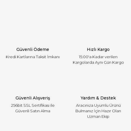
Görüş ve önerileriniz için teşekkür ederiz.
Yorum Yaz
Ürün resmi kalitesiz, bozuk veya görüntülenemiyor.
Ürün açıklamasında eksik bilgiler bulunuyor.
Ürün bilgilerinde hatalar bulunuyor.
Ürün fiyatı diğer sitelerden daha pahalı.
Güvenli Ödeme
Hızlı Kargo
Bu ürüne benzer farklı alternatifler olmalı.
Kredi Kartlarına Taksit İmkanı
15:00'a Kadar verilen
Kargolarda Aynı Gün Kargo
Gönder
Güvenli Alışveriş
Yardım & Destek
256bit SSL Sertifikası ile
Aracınıza Uyumlu Ürünü
Güvenli Satın Alma
Bulmanız İçin Hazır Olan
Uzman Ekip