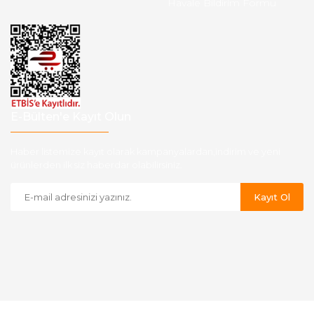
Havale Bildirim Formu
E-Bülten'e Kayıt Olun
Haber listemize kayıt olarak kampanyalardan,indirim ve yeni
ürünlerden ilk siz haberdar olabilirsiniz.
Kayıt Ol