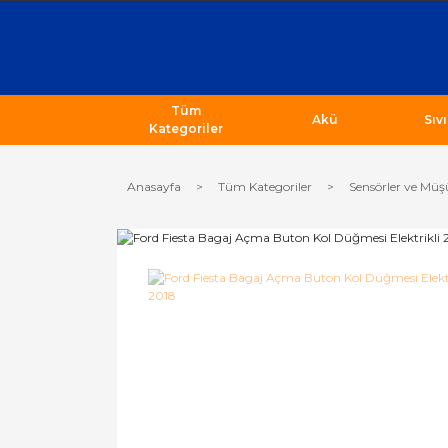
Tüm
Akü
Sıv
Kategoriler
Anasayfa
Tüm Kategoriler
Sensörler ve Müş