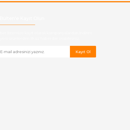
Bülten'e Kayıt Olun
ber listemize kayıt olarak kampanyalardan,indirim
yeni ürünlerden ilk siz haberdar olabilirsiniz.
Kayıt Ol