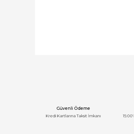
Bu ürünün fiyat bilgisi, resim, ürün açıklamal
Görüş ve önerileriniz için teşekkür ederiz.
Ürün resmi kalitesiz, bozuk veya görüntülen
Ürün açıklamasında eksik bilgiler bulunuyor.
Ürün bilgilerinde hatalar bulunuyor.
Ürün fiyatı diğer sitelerden daha pahalı.
Bu ürüne benzer farklı alternatifler olmalı.
Güvenli Ödeme
Kredi Kartlarına Taksit İmkanı
15:00