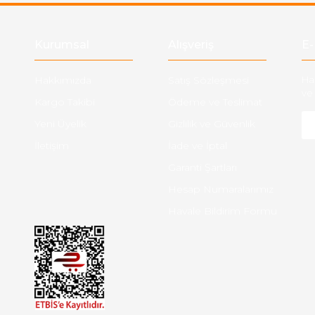
Gönder
Kurumsal
Alışveriş
E-
Hakkımızda
Satış Sözleşmesi
Ha
ve 
Kargo Takibi
Ödeme ve Teslimat
Yeni Üyelik
Gizlilik ve Güvenlik
İletişim
İade ve İptal
Garanti Şartları
Hesap Numaralarımız
Havale Bildirim Formu