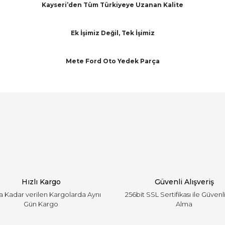
Kayseri’den Tüm Türkiyeye Uzanan Kalite
Ek İşimiz Değil, Tek İşimiz
Mete Ford Oto Yedek Parça
arında ve diğer konularda yetersiz gördüğünüz noktaları öneri formunu ku
Bu ürüne ilk yorumu siz yapın!
emiyor.
Yorum Yaz
Hızlı Kargo
Güvenli Alışveriş
'a Kadar verilen Kargolarda Aynı
256bit SSL Sertifikası ile Güvenl
Gün Kargo
Alma