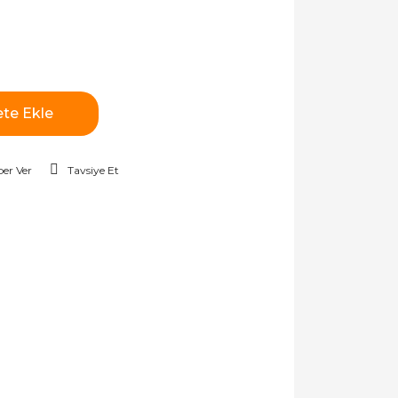
te Ekle
er Ver
Tavsiye Et