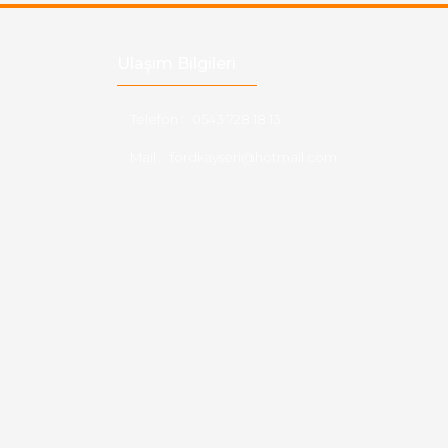
Ulaşım Bilgileri
Telefon :
0543 728 18 13
Mail :
fordkayseri@hotmail.com