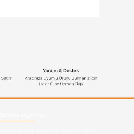
llanarak tarafımıza iletebilirsiniz.
Yardım & Destek
i Satın
Aracınıza Uyumlu Ürünü Bulmanız İçin
Hazır Olan Uzman Ekip
Bülten'e Kayıt Olun
ber listemize kayıt olarak kampanyalardan,indirim