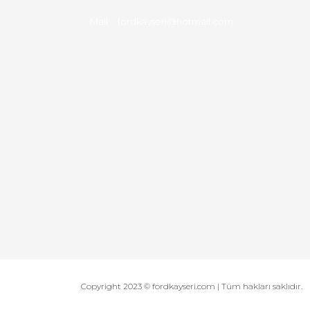
Mail :
fordkayseri@hotmail.com
Copyright 2023 © fordkayseri.com | Tüm hakları saklıdır.