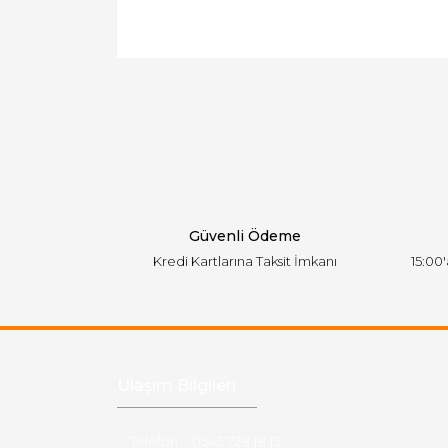
Bu ürünün fiyat bilgisi, resim, ürün açıklamal
Görüş ve önerileriniz için teşekkür ederiz.
Ürün resmi kalitesiz, bozuk veya görüntülen
Ürün açıklamasında eksik bilgiler bulunuyor.
Ürün bilgilerinde hatalar bulunuyor.
Ürün fiyatı diğer sitelerden daha pahalı.
Bu ürüne benzer farklı alternatifler olmalı.
Güvenli Ödeme
Kredi Kartlarına Taksit İmkanı
15:00
Ulaşım Bilgileri
Telefon :
0543 728 18 13