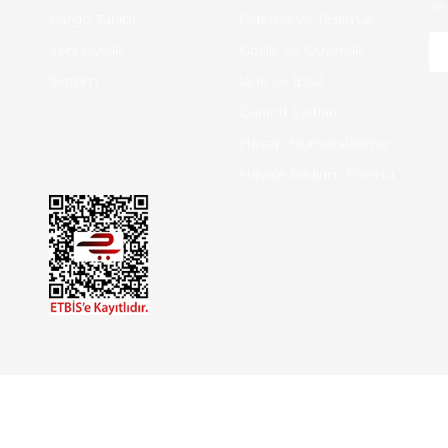
ve 
Kargo Takibi
Ödeme ve Teslimat
Yeni Üyelik
Gizlilik ve Güvenlik
İletişim
İade ve İptal
Garanti Şartları
Hesap Numaralarımız
Havale Bildirim Formu