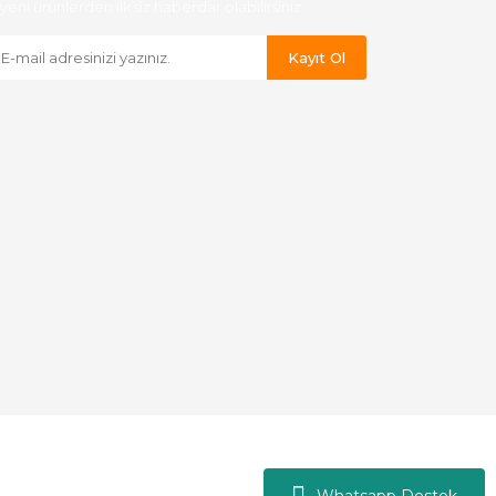
yeni ürünlerden ilk siz haberdar olabilirsiniz.
Kayıt Ol
Whatsapp Destek