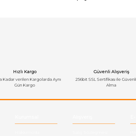
arında ve diğer konularda yetersiz gördüğünüz noktaları öneri formunu ku
Bu ürüne ilk yorumu siz yapın!
emiyor.
Yorum Yaz
Hızlı Kargo
Güvenli Alışveriş
'a Kadar verilen Kargolarda Aynı
256bit SSL Sertifikası ile Güvenl
Gün Kargo
Alma
Gönder
Kurumsal
Alışveriş
E-
Hakkımızda
Satış Sözleşmesi
Ha