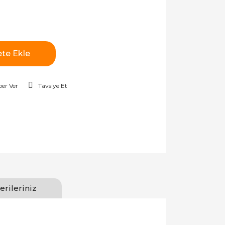
te Ekle
er Ver
Tavsiye Et
erileriniz