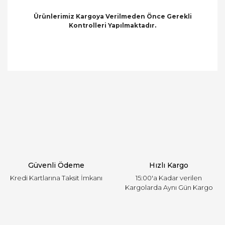
Ürünlerimiz Kargoya Verilmeden Önce Gerekli
Kontrolleri Yapılmaktadır.
Bu ürünün fiyat bilgisi, resim, ürün açıklamalarında
ve diğer konularda yetersiz gördüğünüz noktaları
Bu ürüne ilk yorumu siz yapın!
öneri formunu kullanarak tarafımıza iletebilirsiniz.
Görüş ve önerileriniz için teşekkür ederiz.
Yorum Yaz
Ürün resmi kalitesiz, bozuk veya görüntülenemiyor.
Ürün açıklamasında eksik bilgiler bulunuyor.
Ürün bilgilerinde hatalar bulunuyor.
Ürün fiyatı diğer sitelerden daha pahalı.
Güvenli Ödeme
Hızlı Kargo
Bu ürüne benzer farklı alternatifler olmalı.
Kredi Kartlarına Taksit İmkanı
15:00'a Kadar verilen
Kargolarda Aynı Gün Kargo