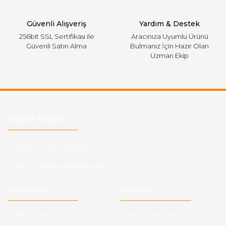
Gönder
Güvenli Alışveriş
Yardım & Destek
256bit SSL Sertifikası ile
Aracınıza Uyumlu Ürünü
Güvenli Satın Alma
Bulmanız İçin Hazır Olan
Uzman Ekip
Ulaşım Bilgileri
Telefon :
0543 728 18 13
Mail :
fordkayseri@hotmail.com
Kurumsal
Alışveriş
Hakkımızda
Satış Sözleşmesi