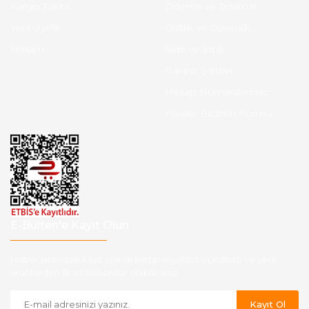
Kargo Takibi
Ödeme ve Teslimat
Yeni Üyelik
Gizlilik ve Güvenlik
İletişim
İade ve İptal
Garanti Şartları
Hesap Numaralarımız
Havale Bildirim Formu
E-Bülten'e Kayıt Olun
Haber listemize kayıt olarak kampanyalardan,indirim ve yeni
ürünlerden ilk siz haberdar olabilirsiniz.
Kayıt Ol