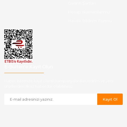
Garanti Şartları
Hesap Numaralarımız
Havale Bildirim Formu
E-Bülten'e Kayıt Olun
Haber listemize kayıt olarak kampanyalardan,indirim ve yeni
ürünlerden ilk siz haberdar olabilirsiniz.
Kayıt Ol