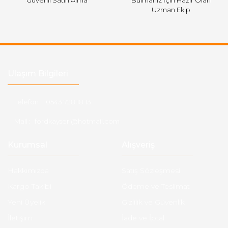
Güvenli Satın Alma
Bulmanız İçin Hazır Olan
Uzman Ekip
Ulaşım Bilgileri
Telefon :
0543 728 18 13
Mail :
fordkayseri@hotmail.com
Kurumsal
Alışveriş
Hakkımızda
Satış Sözleşmesi
Kargo Takibi
Ödeme ve Teslimat
Yeni Üyelik
Gizlilik ve Güvenlik
İletişim
İade ve İptal