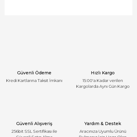
Bu ürünün fiyat bilgisi, resim, ürün açıklamalarında
ve diğer konularda yetersiz gördüğünüz noktaları
Bu ürüne ilk yorumu siz yapın!
öneri formunu kullanarak tarafımıza iletebilirsiniz.
Görüş ve önerileriniz için teşekkür ederiz.
Yorum Yaz
Ürün resmi kalitesiz, bozuk veya görüntülenemiyor.
Ürün açıklamasında eksik bilgiler bulunuyor.
Ürün bilgilerinde hatalar bulunuyor.
Ürün fiyatı diğer sitelerden daha pahalı.
Güvenli Ödeme
Hızlı Kargo
Bu ürüne benzer farklı alternatifler olmalı.
Kredi Kartlarına Taksit İmkanı
15:00'a Kadar verilen
Kargolarda Aynı Gün Kargo
Gönder
Güvenli Alışveriş
Yardım & Destek
256bit SSL Sertifikası ile
Aracınıza Uyumlu Ürünü