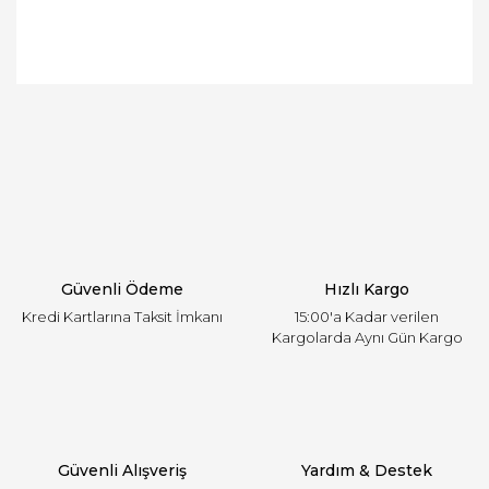
Bu ürünün fiyat bilgisi, resim, ürün açıklamalarında
ve diğer konularda yetersiz gördüğünüz noktaları
Bu ürüne ilk yorumu siz yapın!
öneri formunu kullanarak tarafımıza iletebilirsiniz.
Görüş ve önerileriniz için teşekkür ederiz.
Yorum Yaz
Ürün resmi kalitesiz, bozuk veya görüntülenemiyor.
Ürün açıklamasında eksik bilgiler bulunuyor.
Ürün bilgilerinde hatalar bulunuyor.
Ürün fiyatı diğer sitelerden daha pahalı.
Güvenli Ödeme
Hızlı Kargo
Bu ürüne benzer farklı alternatifler olmalı.
Kredi Kartlarına Taksit İmkanı
15:00'a Kadar verilen
Kargolarda Aynı Gün Kargo
Gönder
Güvenli Alışveriş
Yardım & Destek