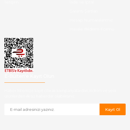
İletişim
İade ve İptal
Garanti Şartları
Hesap Numaralarımız
Havale Bildirim Formu
E-Bülten'e Kayıt Olun
Haber listemize kayıt olarak kampanyalardan,indirim ve yeni
ürünlerden ilk siz haberdar olabilirsiniz.
Kayıt Ol