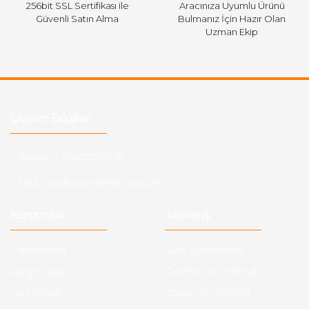
256bit SSL Sertifikası ile
Aracınıza Uyumlu Ürünü
Güvenli Satın Alma
Bulmanız İçin Hazır Olan
Uzman Ekip
Ulaşım Bilgileri
Telefon :
0543 728 18 13
Mail :
fordkayseri@hotmail.com
Kurumsal
Alışveriş
Hakkımızda
Satış Sözleşmesi
Kargo Takibi
Ödeme ve Teslimat
Yeni Üyelik
Gizlilik ve Güvenlik