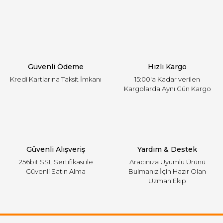
Yorum Yaz
Ürün resmi kalitesiz, bozuk veya görüntülenemiyor.
Ürün açıklamasında eksik bilgiler bulunuyor.
Ürün bilgilerinde hatalar bulunuyor.
Ürün fiyatı diğer sitelerden daha pahalı.
Güvenli Ödeme
Hızlı Kargo
Bu ürüne benzer farklı alternatifler olmalı.
Kredi Kartlarına Taksit İmkanı
15:00'a Kadar verilen
Kargolarda Aynı Gün Kargo
Gönder
Güvenli Alışveriş
Yardım & Destek
256bit SSL Sertifikası ile
Aracınıza Uyumlu Ürünü
Güvenli Satın Alma
Bulmanız İçin Hazır Olan
Uzman Ekip