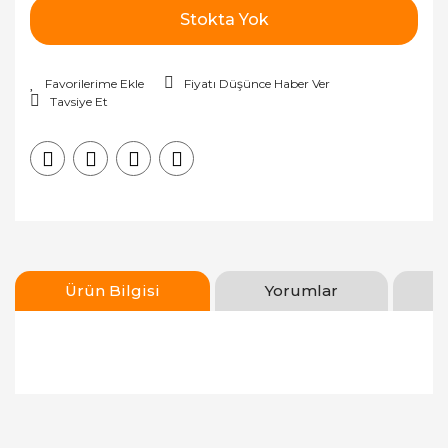
Stokta Yok
Fiyatı Düşünce Haber Ver
Tavsiye Et
Ürün Bilgisi
Yorumlar
Bu ürünün fiyat bilgisi, resim, ürün açıklamalarında
ve diğer konularda yetersiz gördüğünüz noktaları
Bu ürüne ilk yorumu siz yapın!
öneri formunu kullanarak tarafımıza iletebilirsiniz.
Görüş ve önerileriniz için teşekkür ederiz.