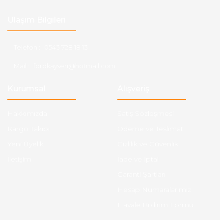
Ulaşım Bilgileri
Telefon :
0543 728 18 13
Mail :
fordkayseri@hotmail.com
Kurumsal
Alışveriş
Hakkımızda
Satış Sözleşmesi
Kargo Takibi
Ödeme ve Teslimat
Yeni Üyelik
Gizlilik ve Güvenlik
İletişim
İade ve İptal
Garanti Şartları
Hesap Numaralarımız
Havale Bildirim Formu