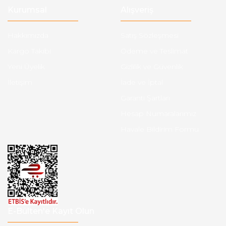
Kurumsal
Alışveriş
Hakkımızda
Satış Sözleşmesi
Kargo Takibi
Ödeme ve Teslimat
Yeni Üyelik
Gizlilik ve Güvenlik
İletişim
İade ve İptal
Garanti Şartları
Hesap Numaralarımız
Havale Bildirim Formu
E-Bülten'e Kayıt Olun