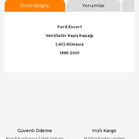
Ürün Bilgisi
Yorumlar
Ford Escort
Vantilatör Kayış Kapağı
(-AC) Klimasız
1995-2001
Bu ürünün fiyat bilgisi, resim, ürün açıklamalarında
ve diğer konularda yetersiz gördüğünüz noktaları
Bu ürüne ilk yorumu siz yapın!
öneri formunu kullanarak tarafımıza iletebilirsiniz.
Görüş ve önerileriniz için teşekkür ederiz.
Yorum Yaz
Ürün resmi kalitesiz, bozuk veya görüntülenemiyor.
Ürün açıklamasında eksik bilgiler bulunuyor.
Ürün bilgilerinde hatalar bulunuyor.
Ürün fiyatı diğer sitelerden daha pahalı.
Güvenli Ödeme
Hızlı Kargo
Bu ürüne benzer farklı alternatifler olmalı.
Kredi Kartlarına Taksit İmkanı
15:00'a Kadar verilen