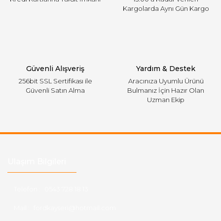
Kargolarda Aynı Gün Kargo
Gönder
Güvenli Alışveriş
Yardım & Destek
256bit SSL Sertifikası ile
Aracınıza Uyumlu Ürünü
Güvenli Satın Alma
Bulmanız İçin Hazır Olan
Uzman Ekip
Ulaşım Bilgileri
Telefon :
0543 728 18 13
Mail :
fordkayseri@hotmail.com