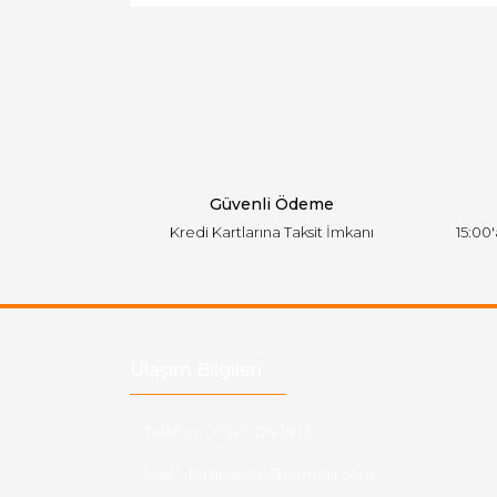
Ürün resmi kalitesiz, bozuk veya görüntülen
Ürün açıklamasında eksik bilgiler bulunuyor.
Ürün bilgilerinde hatalar bulunuyor.
Ürün fiyatı diğer sitelerden daha pahalı.
Bu ürüne benzer farklı alternatifler olmalı.
Güvenli Ödeme
Kredi Kartlarına Taksit İmkanı
15:00
Ulaşım Bilgileri
Telefon :
0543 728 18 13
Mail :
fordkayseri@hotmail.com