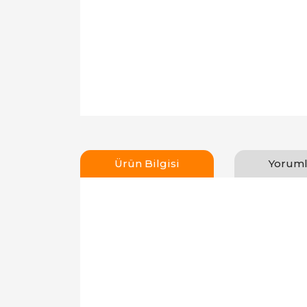
Ürün Bilgisi
Yoruml
Bu ürünün fiyat bilgisi, resim, ürün açıklamal
Görüş ve önerileriniz için teşekkür ederiz.