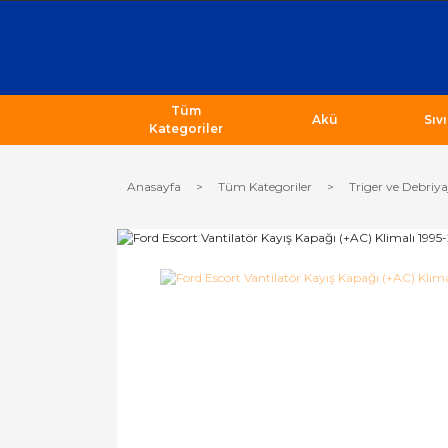
Tüm
Akü
Sıv
Kategoriler
Anasayfa
Tüm Kategoriler
Triger ve Debriya