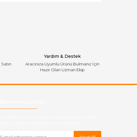
Yardım & Destek
i Satın
Aracınıza Uyumlu Ürünü Bulmanız İçin
Hazır Olan Uzman Ekip
Bülten'e Kayıt Olun
ber listemize kayıt olarak kampanyalardan,indirim
yeni ürünlerden ilk siz haberdar olabilirsiniz.
Kayıt Ol