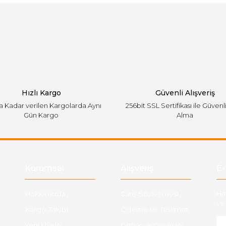
Bu ürüne ilk yorumu siz yapın!
emiyor.
Yorum Yaz
Hızlı Kargo
Güvenli Alışveriş
'a Kadar verilen Kargolarda Aynı
256bit SSL Sertifikası ile Güvenl
Gün Kargo
Alma
Gönder
Kurumsal
Alışveriş
E-
Hakkımızda
Satış Sözleşmesi
Ha
ve 
Kargo Takibi
Ödeme ve Teslimat
Yeni Üyelik
Gizlilik ve Güvenlik