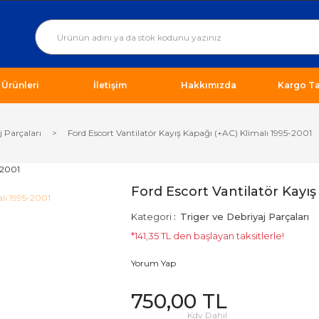
ı Ürünleri
İletişim
Hakkımızda
Kargo Ta
j Parçaları
Ford Escort Vantilatör Kayış Kapağı (+AC) Klimalı 1995-2001
Ford Escort Vantilatör Kayış
Kategori
Triger ve Debriyaj Parçaları
*141,35 TL den başlayan taksitlerle!
Yorum Yap
750,00 TL
Kdv Dahil