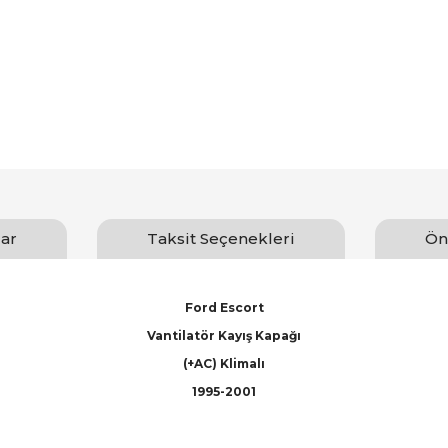
ar
Taksit Seçenekleri
Ön
Ford Escort
Vantilatör Kayış Kapağı
(+AC) Klimalı
1995-2001
arında ve diğer konularda yetersiz gördüğünüz noktaları öneri formunu ku