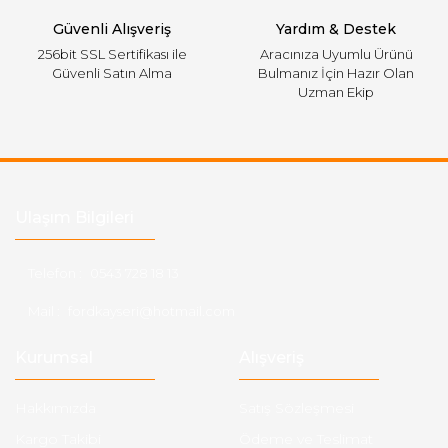
Güvenli Alışveriş
Yardım & Destek
256bit SSL Sertifikası ile
Aracınıza Uyumlu Ürünü
Güvenli Satın Alma
Bulmanız İçin Hazır Olan
Uzman Ekip
Ulaşım Bilgileri
Telefon :
0543 728 18 13
Mail :
fordkayseri@hotmail.com
Kurumsal
Alışveriş
Hakkımızda
Satış Sözleşmesi
Kargo Takibi
Ödeme ve Teslimat