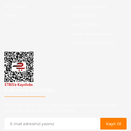
Yeni Üyelik
Gizlilik ve Güvenlik
İletişim
İade ve İptal
Garanti Şartları
Hesap Numaralarımız
Havale Bildirim Formu
E-Bülten'e Kayıt Olun
Haber listemize kayıt olarak kampanyalardan,indirim ve yeni
ürünlerden ilk siz haberdar olabilirsiniz.
Kayıt Ol