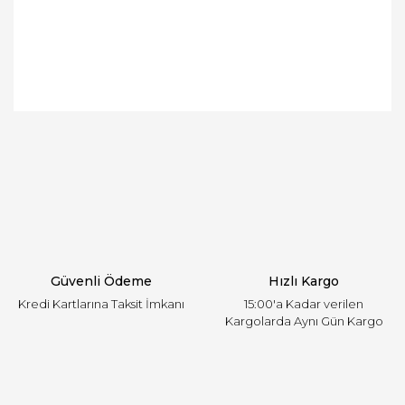
Bu ürünün fiyat bilgisi, resim, ürün açıklamalarında
ve diğer konularda yetersiz gördüğünüz noktaları
Bu ürüne ilk yorumu siz yapın!
öneri formunu kullanarak tarafımıza iletebilirsiniz.
Görüş ve önerileriniz için teşekkür ederiz.
Yorum Yaz
Ürün resmi kalitesiz, bozuk veya görüntülenemiyor.
Ürün açıklamasında eksik bilgiler bulunuyor.
Ürün bilgilerinde hatalar bulunuyor.
Ürün fiyatı diğer sitelerden daha pahalı.
Güvenli Ödeme
Hızlı Kargo
Bu ürüne benzer farklı alternatifler olmalı.
Kredi Kartlarına Taksit İmkanı
15:00'a Kadar verilen
Kargolarda Aynı Gün Kargo
Gönder