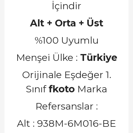
İçindir
Alt + Orta + Üst
%100 Uyumlu
Menşei Ülke :
Türkiye
Orijinale Eşdeğer 1.
Sınıf
fkoto
Marka
Refersanslar :
Alt : 938M-6M016-BE