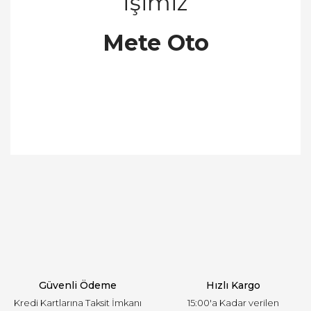
İş
imiz
Mete Oto
Bu ürünün fiyat bilgisi, resim, ürün açıklamalarında
ve diğer konularda yetersiz gördüğünüz noktaları
Bu ürüne ilk yorumu siz yapın!
öneri formunu kullanarak tarafımıza iletebilirsiniz.
Görüş ve önerileriniz için teşekkür ederiz.
Yorum Yaz
Ürün resmi kalitesiz, bozuk veya görüntülenemiyor.
Ürün açıklamasında eksik bilgiler bulunuyor.
Ürün bilgilerinde hatalar bulunuyor.
Ürün fiyatı diğer sitelerden daha pahalı.
Güvenli Ödeme
Hızlı Kargo
Bu ürüne benzer farklı alternatifler olmalı.
Kredi Kartlarına Taksit İmkanı
15:00'a Kadar verilen