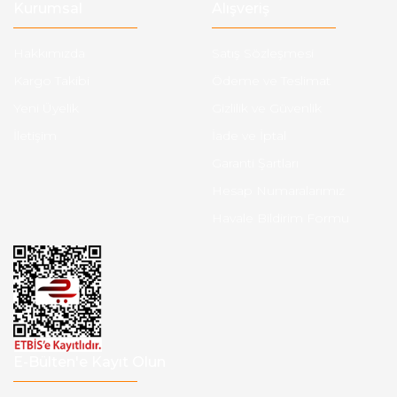
Kurumsal
Alışveriş
Hakkımızda
Satış Sözleşmesi
Kargo Takibi
Ödeme ve Teslimat
Yeni Üyelik
Gizlilik ve Güvenlik
İletişim
İade ve İptal
Garanti Şartları
Hesap Numaralarımız
Havale Bildirim Formu
E-Bülten'e Kayıt Olun