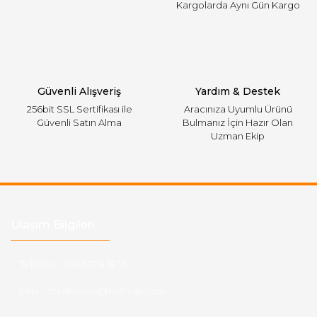
Kargolarda Aynı Gün Kargo
Gönder
Güvenli Alışveriş
Yardım & Destek
256bit SSL Sertifikası ile
Aracınıza Uyumlu Ürünü
Güvenli Satın Alma
Bulmanız İçin Hazır Olan
Uzman Ekip
Ulaşım Bilgileri
Telefon :
0543 728 18 13
Mail :
fordkayseri@hotmail.com