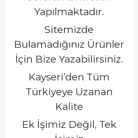
Yapılmaktadır.
Sitemizde
Bulamadı
ğ
ı
n
ı
z
Ü
r
ü
nler
İ
ç
in Bize Yazabilirsiniz.
Kayseri’den Tüm
Türkiyeye Uzanan
Kalite
Ek
İş
imiz De
ğ
il, Tek