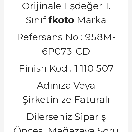
Orijinale E
ş
de
ğ
er 1.
S
ı
n
ı
f
fkoto
Marka
Refersans No : 958M-
6P073-CD
Finish Kod : 1 110 507
Adınıza Veya
Ş
irketinize Fatural
ı
Dilerseniz Sipari
ş
Ö
ncesi Ma
ğ
azaya Soru