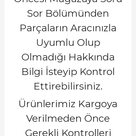
Sor Bölümünden
Parçaların Aracınızla
Uyumlu Olup
Olmadı
ğ
ı
Hakk
ı
nda
Bilgi
İ
steyip Kontrol
Ettirebilirsiniz.
Ürünlerimiz Kargoya
Verilmeden Önce
Gerekli Kontrolleri