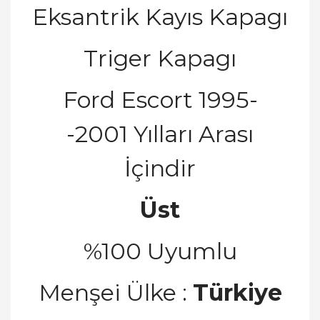
Eksantrik Kayıs Kapagı
Triger Kapagı
Ford Escort 1995-
-2001 Yılları Arası
İ
ç
indir
Üst
%100 Uyumlu
Men
ş
ei
Ü
lke :
Türkiye