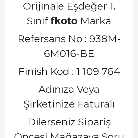
Orijinale E
ş
de
ğ
er 1.
S
ı
n
ı
f
fkoto
Marka
Refersans No : 938M-
6M016-BE
Finish Kod : 1 109 764
Adınıza Veya
Ş
irketinize Fatural
ı
Dilerseniz Sipari
ş
Ö
ncesi Ma
ğ
azaya Soru