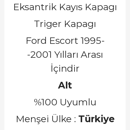
Eksantrik Kayıs Kapagı
Triger Kapagı
Ford Escort 1995-
-2001 Yılları Arası
İ
ç
indir
Alt
%100 Uyumlu
Men
ş
ei
Ü
lke :
Türkiye