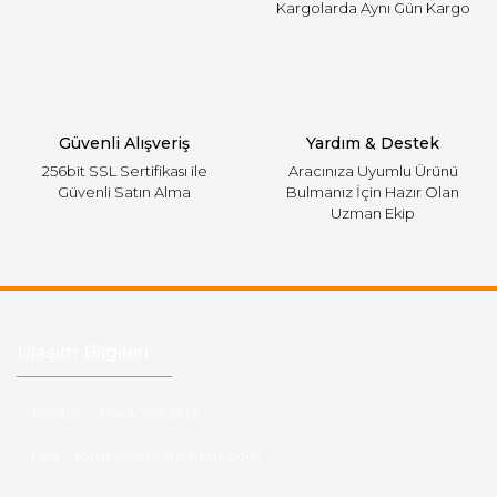
Kargolarda Aynı Gün Kargo
Gönder
Güvenli Alışveriş
Yardım & Destek
256bit SSL Sertifikası ile
Aracınıza Uyumlu Ürünü
Güvenli Satın Alma
Bulmanız İçin Hazır Olan
Uzman Ekip
Ulaşım Bilgileri
Telefon :
0543 728 18 13
Mail :
fordkayseri@hotmail.com