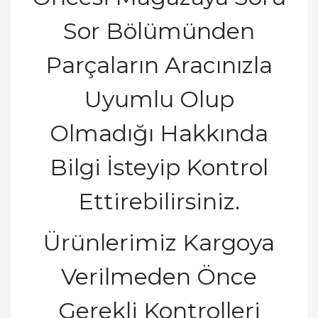
Sor Bölümünden
Parçaların Aracınızla
Uyumlu Olup
Olmadı
ğ
ı
Hakk
ı
nda
Bilgi
İ
steyip Kontrol
Ettirebilirsiniz.
Ürünlerimiz Kargoya
Verilmeden Önce
Gerekli Kontrolleri