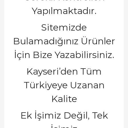
Yapılmaktadır.
Sitemizde
Bulamadı
ğ
ı
n
ı
z
Ü
r
ü
nler
İ
ç
in Bize Yazabilirsiniz.
Kayseri’den Tüm
Türkiyeye Uzanan
Kalite
Ek
İş
imiz De
ğ
il, Tek