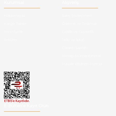
Kurumsal
Alışveriş
Hakkımızda
Satış Sözleşmesi
Kargo Takibi
Ödeme ve Teslimat
Yeni Üyelik
Gizlilik ve Güvenlik
İletişim
İade ve İptal
Garanti Şartları
Hesap Numaralarımız
Havale Bildirim Formu
E-Bülten'e Kayıt Olun