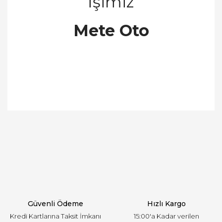
İş
imiz
Mete Oto
Bu ürünün fiyat bilgisi, resim, ürün açıklamalarında
ve diğer konularda yetersiz gördüğünüz noktaları
Bu ürüne ilk yorumu siz yapın!
öneri formunu kullanarak tarafımıza iletebilirsiniz.
Görüş ve önerileriniz için teşekkür ederiz.
Yorum Yaz
Ürün resmi kalitesiz, bozuk veya görüntülenemiyor.
Ürün açıklamasında eksik bilgiler bulunuyor.
Ürün bilgilerinde hatalar bulunuyor.
Ürün fiyatı diğer sitelerden daha pahalı.
Güvenli Ödeme
Hızlı Kargo
Bu ürüne benzer farklı alternatifler olmalı.
Kredi Kartlarına Taksit İmkanı
15:00'a Kadar verilen