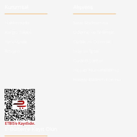
Kurumsal
Alışveriş
Hakkımızda
Satış Sözleşmesi
Kargo Takibi
Ödeme ve Teslimat
Yeni Üyelik
Gizlilik ve Güvenlik
İletişim
İade ve İptal
Garanti Şartları
Hesap Numaralarımız
Havale Bildirim Formu
E-Bülten'e Kayıt Olun