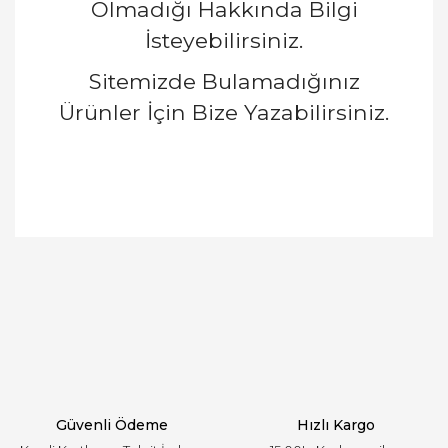
Olmadığı Hakkında Bilgi
İsteyebilirsiniz.
Sitemizde Bulamadığınız
Ürünler İçin Bize Yazabilirsiniz.
Bu ürünün fiyat bilgisi, resim, ürün açıklamalarında
ve diğer konularda yetersiz gördüğünüz noktaları
Bu ürüne ilk yorumu siz yapın!
öneri formunu kullanarak tarafımıza iletebilirsiniz.
Görüş ve önerileriniz için teşekkür ederiz.
Yorum Yaz
Ürün resmi kalitesiz, bozuk veya görüntülenemiyor.
Ürün açıklamasında eksik bilgiler bulunuyor.
Ürün bilgilerinde hatalar bulunuyor.
Ürün fiyatı diğer sitelerden daha pahalı.
Güvenli Ödeme
Hızlı Kargo
Bu ürüne benzer farklı alternatifler olmalı.