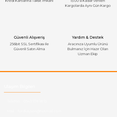
Kredi Kartlarına Taksit İmkanı
15:00'a Kadar verilen
Kargolarda Aynı Gün Kargo
Gönder
Güvenli Alışveriş
Yardım & Destek
256bit SSL Sertifikası ile
Aracınıza Uyumlu Ürünü
Güvenli Satın Alma
Bulmanız İçin Hazır Olan
Uzman Ekip
Ulaşım Bilgileri
Telefon :
0543 728 18 13
Mail :
fordkayseri@hotmail.com