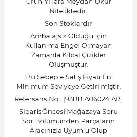
Ürün Yıllara Meydan Okur
Niteliktedir.
Son Stoklardır
Ambalajsız Olduğu İçin
Kullanıma Engel Olmayan
Zamanla Kılcal Çizikler
Oluşmuştur.
Bu Sebeple Satış Fiyatı En
Minimum Seviyeye Getirilmiştir.
Refersans No : [93BB A06024 AB]
Sipariş
Öncesi Mağazaya Soru
Sor Bölümünden Parçaların
Aracınızla Uyumlu Olup