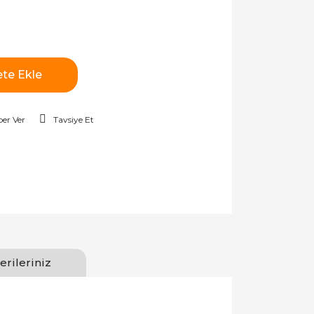
te Ekle
er Ver
Tavsiye Et
erileriniz