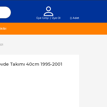
Üye Girişi
|
Üye Ol
(
) Adet
kibi
001
övde Takımı 40cm 1995-2001