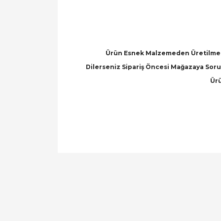
Ürün Esnek Malzemeden Üretilmesi
Dilerseniz Sipariş Öncesi Mağazaya Soru 
Ürü
Bu ürünün fiyat bilgisi, resim, ürün açıklamal
Görüş ve önerileriniz için teşekkür ederiz.
Ürün resmi kalitesiz, bozuk veya görüntülen
Ürün açıklamasında eksik bilgiler bulunuyor.
Ürün bilgilerinde hatalar bulunuyor.
Ürün fiyatı diğer sitelerden daha pahalı.