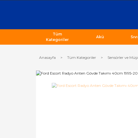
Tüm
Akü
Sıv
Kategoriler
Anasayfa
Tüm Kategoriler
Sensörler ve Müş