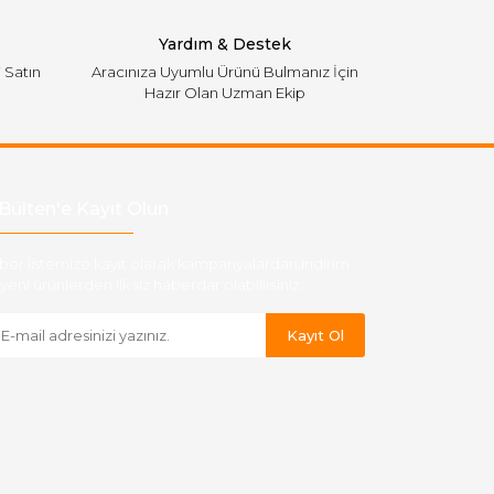
Yardım & Destek
i Satın
Aracınıza Uyumlu Ürünü Bulmanız İçin
Hazır Olan Uzman Ekip
Bülten'e Kayıt Olun
ber listemize kayıt olarak kampanyalardan,indirim
yeni ürünlerden ilk siz haberdar olabilirsiniz.
Kayıt Ol