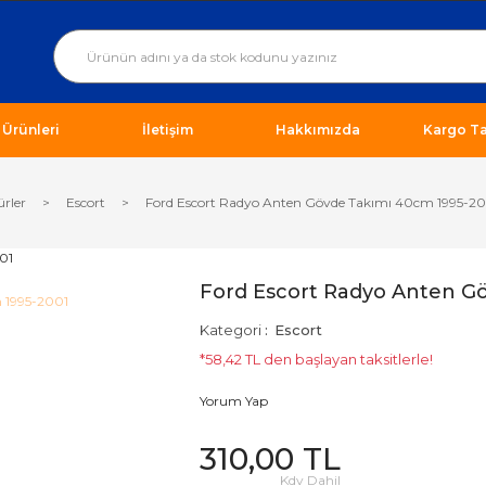
ı Ürünleri
İletişim
Hakkımızda
Kargo Ta
ürler
Escort
Ford Escort Radyo Anten Gövde Takımı 40cm 1995-2
Ford Escort Radyo Anten G
Kategori
Escort
*58,42 TL den başlayan taksitlerle!
Yorum Yap
310,00 TL
Kdv Dahil