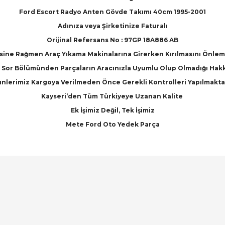
Ford Escort Radyo Anten Gövde Takımı 40cm 1995-2001
Adınıza veya Şirketinize Faturalı
Orijinal Refersans No : 97GP 18A886 AB
ne Rağmen Araç Yıkama Makinalarına Girerken Kırılmasını Önleme
Sor Bölümünden Parçaların Aracınızla Uyumlu Olup Olmadığı Hakkınd
nlerimiz Kargoya Verilmeden Önce Gerekli Kontrolleri Yapılmakta
Kayseri’den Tüm Türkiyeye Uzanan Kalite
Ek İşimiz Değil, Tek İşimiz
Mete Ford Oto Yedek Parça
arında ve diğer konularda yetersiz gördüğünüz noktaları öneri formunu ku
Bu ürüne ilk yorumu siz yapın!
emiyor.
Yorum Yaz