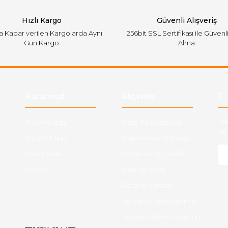
Hızlı Kargo
Güvenli Alışveriş
'a Kadar verilen Kargolarda Aynı
256bit SSL Sertifikası ile Güvenl
Gün Kargo
Alma
Gönder
Kurumsal
Alışveriş
E-
Hakkımızda
Satış Sözleşmesi
Ha
ve 
Kargo Takibi
Ödeme ve Teslimat
Yeni Üyelik
Gizlilik ve Güvenlik
İletişim
İade ve İptal
Garanti Şartları
Hesap Numaralarımız
Havale Bildirim Formu