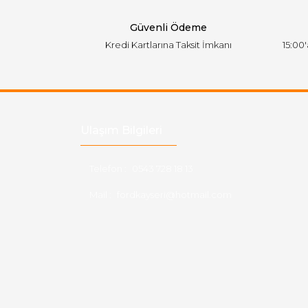
Bu ürüne benzer farklı alternatifler olmalı.
Güvenli Ödeme
Kredi Kartlarına Taksit İmkanı
15:00
Ulaşım Bilgileri
Telefon :
0543 728 18 13
Mail :
fordkayseri@hotmail.com