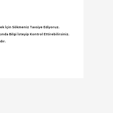
k İçin Sökmeniz Tavsiye Ediyoruz.
a Bilgi İsteyip Kontrol Ettirebilirsiniz.
dır.
llanarak tarafımıza iletebilirsiniz.