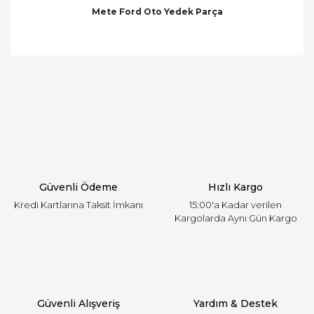
Mete Ford Oto Yedek Parça
Bu ürünün fiyat bilgisi, resim, ürün açıklamalarında
ve diğer konularda yetersiz gördüğünüz noktaları
Bu ürüne ilk yorumu siz yapın!
öneri formunu kullanarak tarafımıza iletebilirsiniz.
Görüş ve önerileriniz için teşekkür ederiz.
Yorum Yaz
Ürün resmi kalitesiz, bozuk veya görüntülenemiyor.
Ürün açıklamasında eksik bilgiler bulunuyor.
Ürün bilgilerinde hatalar bulunuyor.
Ürün fiyatı diğer sitelerden daha pahalı.
Güvenli Ödeme
Hızlı Kargo
Bu ürüne benzer farklı alternatifler olmalı.
Kredi Kartlarına Taksit İmkanı
15:00'a Kadar verilen
Kargolarda Aynı Gün Kargo
Gönder
Güvenli Alışveriş
Yardım & Destek