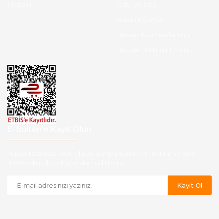
İletişim
İade ve İptal
Garanti Şartları
Hesap Numaralarımız
Havale Bildirim Formu
E-Bülten'e Kayıt Olun
Haber listemize kayıt olarak kampanyalardan,indirim ve yeni
ürünlerden ilk siz haberdar olabilirsiniz.
Kayıt Ol