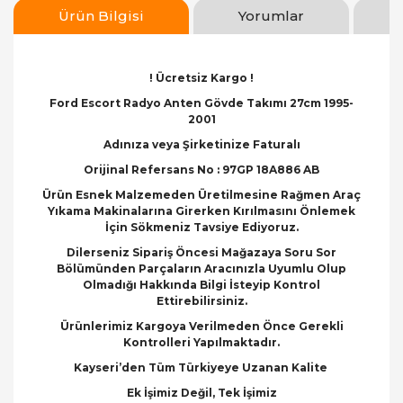
Ürün Bilgisi
Yorumlar
! Ücretsiz Kargo !
Ford Escort Radyo Anten Gövde Takımı 27cm 1995-
2001
Adınıza veya Şirketinize Faturalı
Orijinal Refersans No : 97GP 18A886 AB
Ürün Esnek Malzemeden Üretilmesine Rağmen Araç
Yıkama Makinalarına Girerken Kırılmasını Önlemek
İçin Sökmeniz Tavsiye Ediyoruz.
Dilerseniz Sipariş Öncesi Mağazaya Soru Sor
Bölümünden Parçaların Aracınızla Uyumlu Olup
Olmadığı Hakkında Bilgi İsteyip Kontrol
Ettirebilirsiniz.
Ürünlerimiz Kargoya Verilmeden Önce Gerekli
Kontrolleri Yapılmaktadır.
Kayseri’den Tüm Türkiyeye Uzanan Kalite
Ek İşimiz Değil, Tek İşimiz