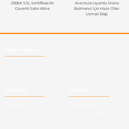
256bit SSL Sertifikası ile
Aracınıza Uyumlu Ürünü
Güvenli Satın Alma
Bulmanız İçin Hazır Olan
Uzman Ekip
Ulaşım Bilgileri
Telefon :
0543 728 18 13
Mail :
fordkayseri@hotmail.com
Kurumsal
Alışveriş
Hakkımızda
Satış Sözleşmesi
Kargo Takibi
Ödeme ve Teslimat
Yeni Üyelik
Gizlilik ve Güvenlik