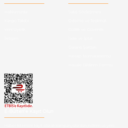
Hakkımızda
Satış Sözleşmesi
Kargo Takibi
Ödeme ve Teslimat
Yeni Üyelik
Gizlilik ve Güvenlik
İletişim
İade ve İptal
Garanti Şartları
Hesap Numaralarımız
Havale Bildirim Formu
E-Bülten'e Kayıt Olun
Haber listemize kayıt olarak kampanyalardan,indirim ve yeni