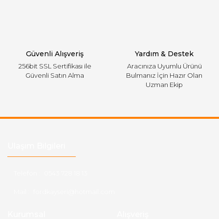
Gönder
Güvenli Alışveriş
Yardım & Destek
256bit SSL Sertifikası ile
Aracınıza Uyumlu Ürünü
Güvenli Satın Alma
Bulmanız İçin Hazır Olan
Uzman Ekip
Ulaşım Bilgileri
Telefon :
0543 728 18 13
Mail :
fordkayseri@hotmail.com
Kurumsal
Alışveriş