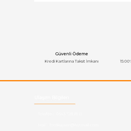
Ürün resmi kalitesiz, bozuk veya görüntülen
Ürün açıklamasında eksik bilgiler bulunuyor.
Ürün bilgilerinde hatalar bulunuyor.
Ürün fiyatı diğer sitelerden daha pahalı.
Bu ürüne benzer farklı alternatifler olmalı.
Güvenli Ödeme
Kredi Kartlarına Taksit İmkanı
15:00
Ulaşım Bilgileri
Telefon :
0543 728 18 13
Mail :
fordkayseri@hotmail.com