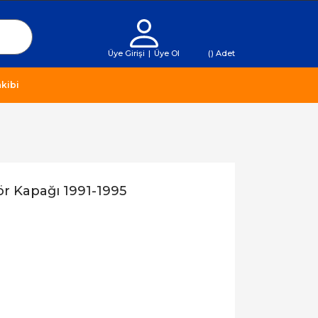
Üye Girişi
|
Üye Ol
(
) Adet
kibi
ör Kapağı 1991-1995