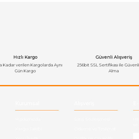
Bu ürüne ilk yorumu siz yapın!
emiyor.
Yorum Yaz
Hızlı Kargo
Güvenli Alışveriş
'a Kadar verilen Kargolarda Aynı
256bit SSL Sertifikası ile Güvenl
Gün Kargo
Alma
Gönder
Kurumsal
Alışveriş
E-
Hakkımızda
Satış Sözleşmesi
Ha
ve 
Kargo Takibi
Ödeme ve Teslimat
Yeni Üyelik
Gizlilik ve Güvenlik