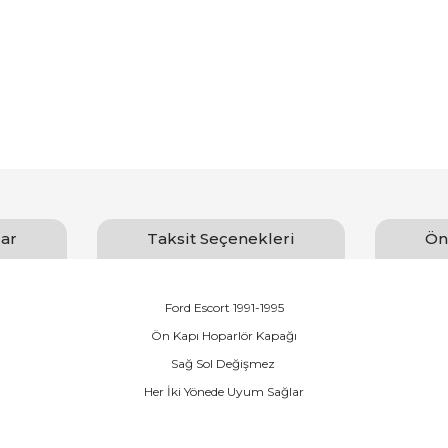
ar
Taksit Seçenekleri
Ön
Ford Escort 1991-1995
Ön Kapı Hoparlör Kapağı
Sağ Sol Değişmez
Her İki Yönede Uyum Sağlar
arında ve diğer konularda yetersiz gördüğünüz noktaları öneri formunu ku