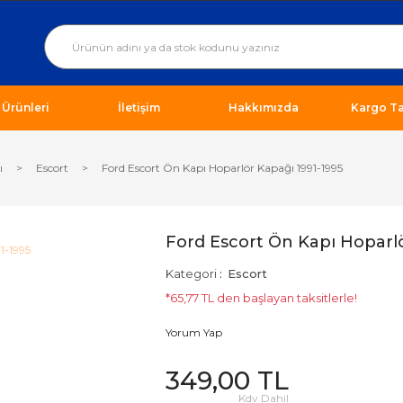
ı Ürünleri
İletişim
Hakkımızda
Kargo Ta
ı
Escort
Ford Escort Ön Kapı Hoparlör Kapağı 1991-1995
Ford Escort Ön Kapı Hoparl
Kategori
Escort
*65,77 TL den başlayan taksitlerle!
Yorum Yap
349,00 TL
Kdv Dahil