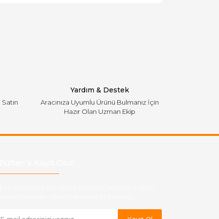
Yardım & Destek
i Satın
Aracınıza Uyumlu Ürünü Bulmanız İçin
Hazır Olan Uzman Ekip
Bülten'e Kayıt Olun
ber listemize kayıt olarak kampanyalardan,indirim
yeni ürünlerden ilk siz haberdar olabilirsiniz.
Kayıt Ol