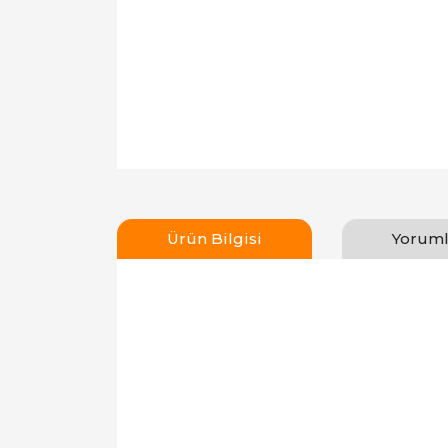
Ürün Bilgisi
Yoruml
Bu ürünün fiyat bilgisi, resim, ürün açıklamal
Görüş ve önerileriniz için teşekkür ederiz.