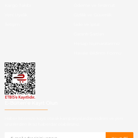
Kargo Takibi
Ödeme ve Teslimat
Yeni Üyelik
Gizlilik ve Güvenlik
İletişim
İade ve İptal
Garanti Şartları
Hesap Numaralarımız
Havale Bildirim Formu
E-Bülten'e Kayıt Olun
Haber listemize kayıt olarak kampanyalardan,indirim ve yeni
ürünlerden ilk siz haberdar olabilirsiniz.