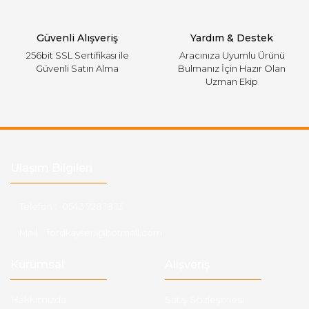
Gönder
Güvenli Alışveriş
Yardım & Destek
256bit SSL Sertifikası ile
Aracınıza Uyumlu Ürünü
Güvenli Satın Alma
Bulmanız İçin Hazır Olan
Uzman Ekip
Ulaşım Bilgileri
Telefon :
0543 728 18 13
Mail :
fordkayseri@hotmail.com
Kurumsal
Alışveriş
Hakkımızda
Satış Sözleşmesi