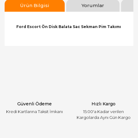
Ürün Bilgisi
Yorumlar
Ford Escort Ön Disk Balata Sac Sekman Pim Takımı
Bu ürünün fiyat bilgisi, resim, ürün açıklamalarında
ve diğer konularda yetersiz gördüğünüz noktaları
Bu ürüne ilk yorumu siz yapın!
öneri formunu kullanarak tarafımıza iletebilirsiniz.
Görüş ve önerileriniz için teşekkür ederiz.
Yorum Yaz
Ürün resmi kalitesiz, bozuk veya görüntülenemiyor.
Ürün açıklamasında eksik bilgiler bulunuyor.
Ürün bilgilerinde hatalar bulunuyor.
Ürün fiyatı diğer sitelerden daha pahalı.
Güvenli Ödeme
Hızlı Kargo
Bu ürüne benzer farklı alternatifler olmalı.
Kredi Kartlarına Taksit İmkanı
15:00'a Kadar verilen
Kargolarda Aynı Gün Kargo