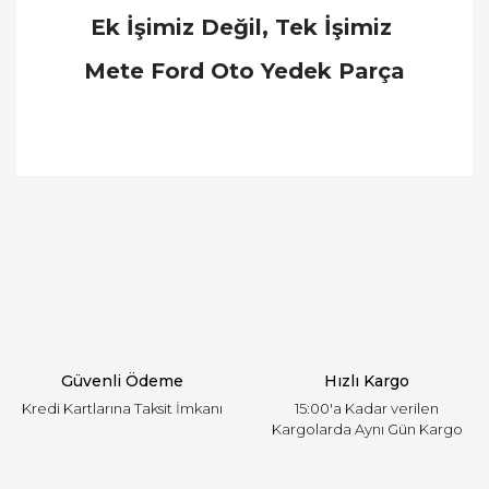
Ek İşimiz Değil, Tek İşimiz
Mete Ford Oto Yedek Parça
Bu ürünün fiyat bilgisi, resim, ürün açıklamalarında
ve diğer konularda yetersiz gördüğünüz noktaları
Bu ürüne ilk yorumu siz yapın!
öneri formunu kullanarak tarafımıza iletebilirsiniz.
Görüş ve önerileriniz için teşekkür ederiz.
Yorum Yaz
Ürün resmi kalitesiz, bozuk veya görüntülenemiyor.
Ürün açıklamasında eksik bilgiler bulunuyor.
Ürün bilgilerinde hatalar bulunuyor.
Ürün fiyatı diğer sitelerden daha pahalı.
Güvenli Ödeme
Hızlı Kargo
Bu ürüne benzer farklı alternatifler olmalı.
Kredi Kartlarına Taksit İmkanı
15:00'a Kadar verilen
Kargolarda Aynı Gün Kargo