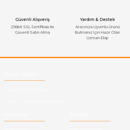
Gönder
Güvenli Alışveriş
Yardım & Destek
256bit SSL Sertifikası ile
Aracınıza Uyumlu Ürünü
Güvenli Satın Alma
Bulmanız İçin Hazır Olan
Uzman Ekip
Ulaşım Bilgileri
Telefon :
0543 728 18 13
Mail :
fordkayseri@hotmail.com
Kurumsal
Alışveriş
Hakkımızda
Satış Sözleşmesi