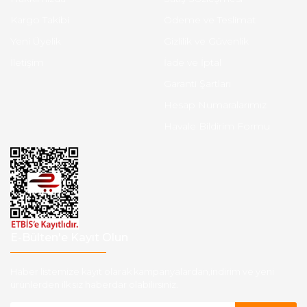
Kargo Takibi
Ödeme ve Teslimat
Yeni Üyelik
Gizlilik ve Güvenlik
İletişim
İade ve İptal
Garanti Şartları
Hesap Numaralarımız
Havale Bildirim Formu
E-Bülten'e Kayıt Olun
Haber listemize kayıt olarak kampanyalardan,indirim ve yeni
ürünlerden ilk siz haberdar olabilirsiniz.