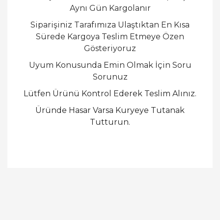
Aynı Gün Kargolanır
Siparişiniz Tarafımıza Ulaştıktan En Kısa
Sürede Kargoya Teslim Etmeye Özen
Gösteriyoruz
Uyum Konusunda Emin Olmak İçin Soru
Sorunuz
Lütfen Ürünü Kontrol Ederek Teslim Alınız.
Üründe Hasar Varsa Kuryeye Tutanak
Tutturun.
Bu ürünün fiyat bilgisi, resim, ürün açıklamalarında
ve diğer konularda yetersiz gördüğünüz noktaları
Bu ürüne ilk yorumu siz yapın!
öneri formunu kullanarak tarafımıza iletebilirsiniz.
Görüş ve önerileriniz için teşekkür ederiz.
Yorum Yaz
Ürün resmi kalitesiz, bozuk veya görüntülenemiyor.
Ürün açıklamasında eksik bilgiler bulunuyor.