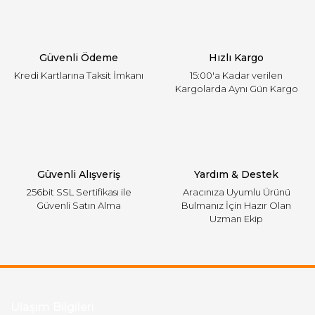
Ürün bilgilerinde hatalar bulunuyor.
Ürün fiyatı diğer sitelerden daha pahalı.
Güvenli Ödeme
Hızlı Kargo
Bu ürüne benzer farklı alternatifler olmalı.
Kredi Kartlarına Taksit İmkanı
15:00'a Kadar verilen
Kargolarda Aynı Gün Kargo
Gönder
Güvenli Alışveriş
Yardım & Destek
256bit SSL Sertifikası ile
Aracınıza Uyumlu Ürünü
Güvenli Satın Alma
Bulmanız İçin Hazır Olan
Uzman Ekip
Ulaşım Bilgileri