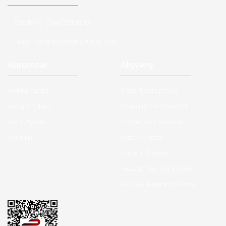
Telefon :
0543 728 18 13
Mail :
fordkayseri@hotmail.com
Kurumsal
Alışveriş
Hakkımızda
Satış Sözleşmesi
Kargo Takibi
Ödeme ve Teslimat
Yeni Üyelik
Gizlilik ve Güvenlik
İletişim
İade ve İptal
Garanti Şartları
Hesap Numaralarımız
Havale Bildirim Formu