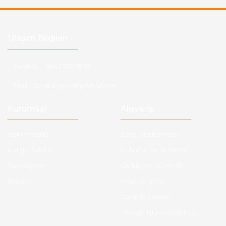
Ulaşım Bilgileri
Telefon :
0543 728 18 13
Mail :
fordkayseri@hotmail.com
Kurumsal
Alışveriş
Hakkımızda
Satış Sözleşmesi
Kargo Takibi
Ödeme ve Teslimat
Yeni Üyelik
Gizlilik ve Güvenlik
İletişim
İade ve İptal
Garanti Şartları
Hesap Numaralarımız