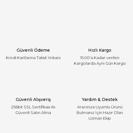
Görüş ve önerileriniz için teşekkür ederiz.
Yorum Yaz
Ürün resmi kalitesiz, bozuk veya görüntülenemiyor.
Ürün açıklamasında eksik bilgiler bulunuyor.
Ürün bilgilerinde hatalar bulunuyor.
Ürün fiyatı diğer sitelerden daha pahalı.
Güvenli Ödeme
Hızlı Kargo
Bu ürüne benzer farklı alternatifler olmalı.
Kredi Kartlarına Taksit İmkanı
15:00'a Kadar verilen
Kargolarda Aynı Gün Kargo
Gönder
Güvenli Alışveriş
Yardım & Destek
256bit SSL Sertifikası ile
Aracınıza Uyumlu Ürünü
Güvenli Satın Alma
Bulmanız İçin Hazır Olan
Uzman Ekip