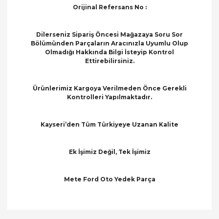
Orijinal Refersans No :
Dilerseniz Sipariş Öncesi Mağazaya Soru Sor
Bölümünden Parçaların Aracınızla Uyumlu Olup
Olmadığı Hakkında Bilgi İsteyip Kontrol
Ettirebilirsiniz.
Ürünlerimiz Kargoya Verilmeden Önce Gerekli
Kontrolleri Yapılmaktadır.
Kayseri’den Tüm Türkiyeye Uzanan Kalite
Ek İşimiz Değil, Tek İşimiz
Mete Ford Oto Yedek Parça
Bu ürünün fiyat bilgisi, resim, ürün açıklamalarında
ve diğer konularda yetersiz gördüğünüz noktaları
Bu ürüne ilk yorumu siz yapın!
öneri formunu kullanarak tarafımıza iletebilirsiniz.