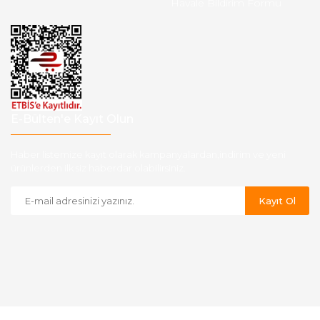
Havale Bildirim Formu
E-Bülten'e Kayıt Olun
Haber listemize kayıt olarak kampanyalardan,indirim ve yeni
ürünlerden ilk siz haberdar olabilirsiniz.
Kayıt Ol