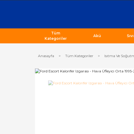
Tüm
Akü
Sıv
Kategoriler
Anasayfa
Tüm Kategoriler
Isıtma Ve Soğutm