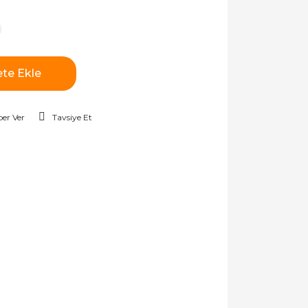
te Ekle
er Ver
Tavsiye Et