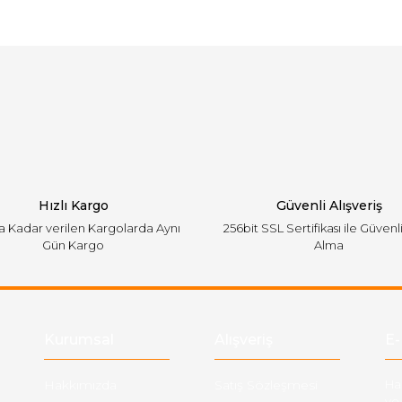
arında ve diğer konularda yetersiz gördüğünüz noktaları öneri formunu ku
Bu ürüne ilk yorumu siz yapın!
emiyor.
Yorum Yaz
Hızlı Kargo
Güvenli Alışveriş
'a Kadar verilen Kargolarda Aynı
256bit SSL Sertifikası ile Güvenl
Gün Kargo
Alma
Gönder
Kurumsal
Alışveriş
E-
Hakkımızda
Satış Sözleşmesi
Ha
ve 