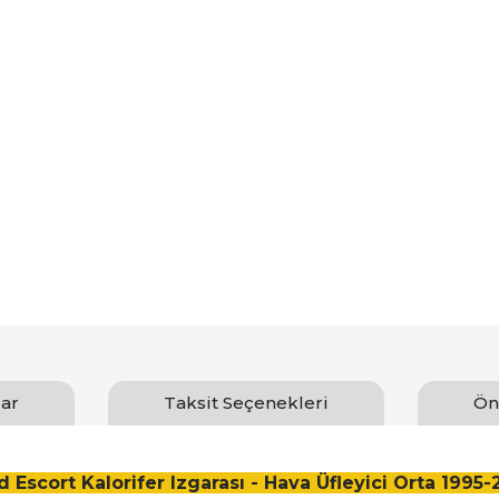
ar
Taksit Seçenekleri
Ön
d Escort Kalorifer Izgarası - Hava Üfleyici Orta 1995-