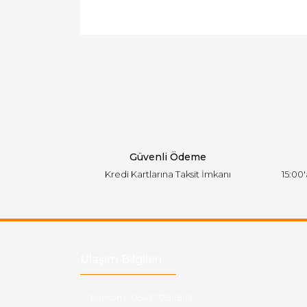
Bu ürünün fiyat bilgisi, resim, ürün açıklamal
Görüş ve önerileriniz için teşekkür ederiz.
Ürün resmi kalitesiz, bozuk veya görüntülen
Ürün açıklamasında eksik bilgiler bulunuyor.
Ürün bilgilerinde hatalar bulunuyor.
Ürün fiyatı diğer sitelerden daha pahalı.
Bu ürüne benzer farklı alternatifler olmalı.
Güvenli Ödeme
Kredi Kartlarına Taksit İmkanı
15:00
Ulaşım Bilgileri
Telefon :
0543 728 18 13