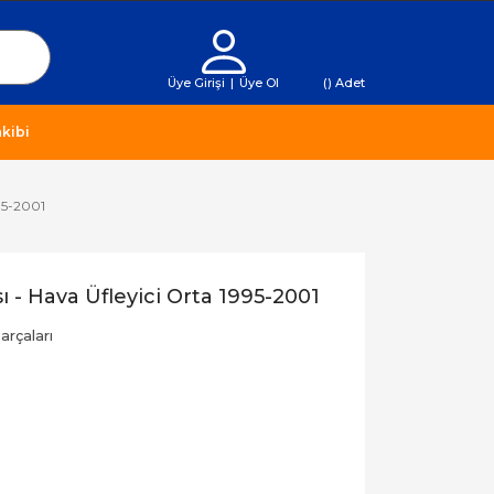
Üye Girişi
|
Üye Ol
(
) Adet
kibi
995-2001
ı - Hava Üfleyici Orta 1995-2001
rçaları