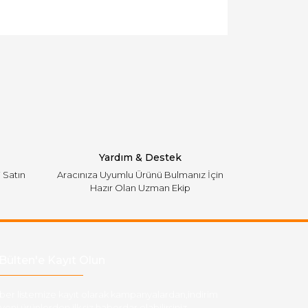
llanarak tarafımıza iletebilirsiniz.
Yardım & Destek
i Satın
Aracınıza Uyumlu Ürünü Bulmanız İçin
Hazır Olan Uzman Ekip
Bülten'e Kayıt Olun
ber listemize kayıt olarak kampanyalardan,indirim
yeni ürünlerden ilk siz haberdar olabilirsiniz.