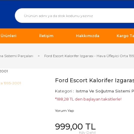
ı Ürünleri
İletişim
Hakkımızda
Kargo Ta
a Sistemi Parçaları
Ford Escort Kalorifer Izgarası - Hava Üfleyici Orta 1
Ford Escort Kalorifer Izgaras
Kategori
Isıtma Ve Soğutma Sistemi Pa
*188,28 TL den başlayan taksitlerle!
Yorum Yap
999,00 TL
Kdv Dahil