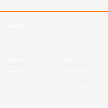
Ulaşım Bilgileri
Telefon :
0543 728 18 13
Mail :
fordkayseri@hotmail.com
Kurumsal
Alışveriş
Hakkımızda
Satış Sözleşmesi
Kargo Takibi
Ödeme ve Teslimat
Yeni Üyelik
Gizlilik ve Güvenlik
İletişim
İade ve İptal
Garanti Şartları