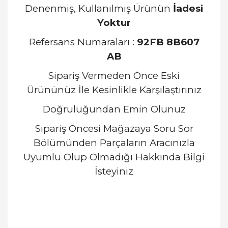
Denenmiş, Kullanılmış Ürünün
İadesi
Yoktur
Refersans Numaraları :
92FB 8B607
AB
Sipariş Vermeden Önce Eski
Ürününüz İle Kesinlikle Karşılaştırınız
Doğruluğundan Emin Olunuz
Sipariş Öncesi Mağazaya Soru Sor
Bölümünden Parçaların Aracınızla
Uyumlu Olup Olmadığı Hakkında Bilgi
İsteyiniz
Bu ürünün fiyat bilgisi, resim, ürün açıklamalarında
ve diğer konularda yetersiz gördüğünüz noktaları