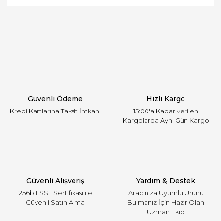
Bu ürüne ilk yorumu siz yapın!
öneri formunu kullanarak tarafımıza iletebilirsiniz.
Görüş ve önerileriniz için teşekkür ederiz.
Yorum Yaz
Ürün resmi kalitesiz, bozuk veya görüntülenemiyor.
Ürün açıklamasında eksik bilgiler bulunuyor.
Ürün bilgilerinde hatalar bulunuyor.
Ürün fiyatı diğer sitelerden daha pahalı.
Güvenli Ödeme
Hızlı Kargo
Bu ürüne benzer farklı alternatifler olmalı.
Kredi Kartlarına Taksit İmkanı
15:00'a Kadar verilen
Kargolarda Aynı Gün Kargo
Gönder
Güvenli Alışveriş
Yardım & Destek
256bit SSL Sertifikası ile
Aracınıza Uyumlu Ürünü
Güvenli Satın Alma
Bulmanız İçin Hazır Olan
Uzman Ekip