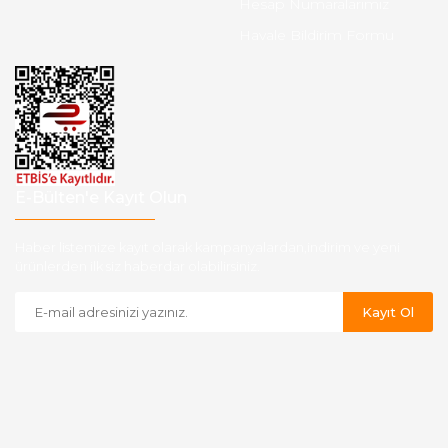
Hesap Numaralarımız
Havale Bildirim Formu
E-Bülten'e Kayıt Olun
Haber listemize kayıt olarak kampanyalardan,indirim ve yeni
ürünlerden ilk siz haberdar olabilirsiniz.
Kayıt Ol