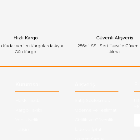
Yorum Yaz
Hızlı Kargo
Güvenli Alışveriş
'a Kadar verilen Kargolarda Aynı
256bit SSL Sertifikası ile Güvenl
Gün Kargo
Alma
Gönder
Kurumsal
Alışveriş
E-
Hakkımızda
Satış Sözleşmesi
Ha
ve 
Kargo Takibi
Ödeme ve Teslimat
Yeni Üyelik
Gizlilik ve Güvenlik
İletişim
İade ve İptal
Garanti Şartları