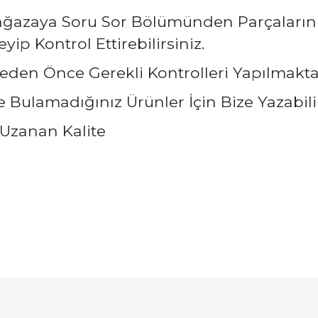
Mağazaya Soru Sor Bölümünden Parçaların
ip Kontrol Ettirebilirsiniz.
eden Önce Gerekli Kontrolleri Yapılmakta
Bulamadığınız Ürünler İçin Bize Yazabilir
Uzanan Kalite
arında ve diğer konularda yetersiz gördüğünüz noktaları öneri formunu ku
Bu ürüne ilk yorumu siz yapın!
emiyor.