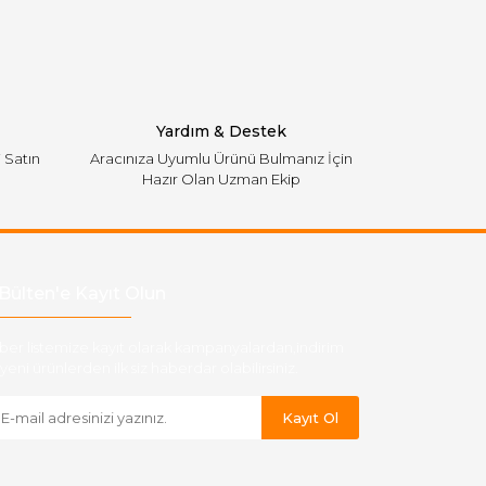
Yardım & Destek
i Satın
Aracınıza Uyumlu Ürünü Bulmanız İçin
Hazır Olan Uzman Ekip
Bülten'e Kayıt Olun
ber listemize kayıt olarak kampanyalardan,indirim
yeni ürünlerden ilk siz haberdar olabilirsiniz.
Kayıt Ol