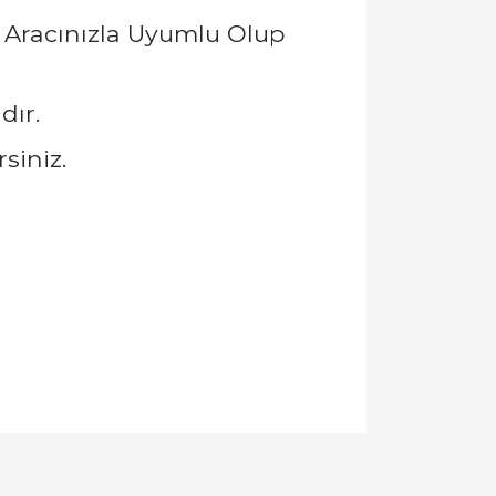
 Aracınızla Uyumlu Olup
dır.
siniz.
llanarak tarafımıza iletebilirsiniz.