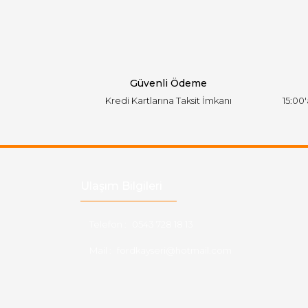
Ürün açıklamasında eksik bilgiler bulunuyor.
Ürün bilgilerinde hatalar bulunuyor.
Ürün fiyatı diğer sitelerden daha pahalı.
Bu ürüne benzer farklı alternatifler olmalı.
Güvenli Ödeme
Kredi Kartlarına Taksit İmkanı
15:00
Ulaşım Bilgileri
Telefon :
0543 728 18 13
Mail :
fordkayseri@hotmail.com