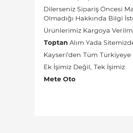
Dilerseniz Sipariş Öncesi 
Olmadığı Hakkında Bilgi İstey
Ürünlerimiz Kargoya Verilm
Toptan
Alım Yada Sitemizde 
Kayseri’den Tüm Türkiyeye 
Ek İşimiz Değil, Tek İşimiz
Mete Oto
Bu ürünün fiyat bilgisi, resim, ürün açıklamal
Görüş ve önerileriniz için teşekkür ederiz.
Ürün resmi kalitesiz, bozuk veya görüntülen