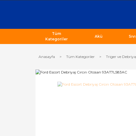
Tüm
Akü
Sıv
Kategoriler
Anasayfa
Tüm Kategoriler
Triger ve Debriya