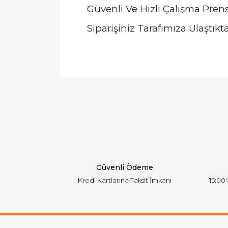
Güvenli Ve Hızlı Çalışma Pren
Siparişiniz Tarafımıza Ulaştı
Bu ürünün fiyat bilgisi, resim, ürün açıklamal
Görüş ve önerileriniz için teşekkür ederiz.
Ürün resmi kalitesiz, bozuk veya görüntülen
Ürün açıklamasında eksik bilgiler bulunuyor.
Ürün bilgilerinde hatalar bulunuyor.
Ürün fiyatı diğer sitelerden daha pahalı.
Bu ürüne benzer farklı alternatifler olmalı.
Güvenli Ödeme
Kredi Kartlarına Taksit İmkanı
15:00