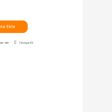
te Ekle
er Ver
Tavsiye Et