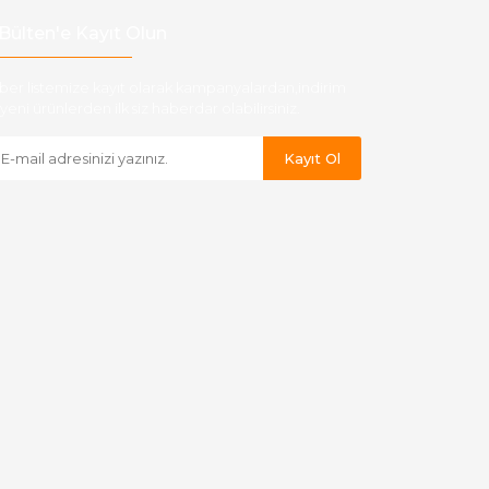
Bülten'e Kayıt Olun
ber listemize kayıt olarak kampanyalardan,indirim
yeni ürünlerden ilk siz haberdar olabilirsiniz.
Kayıt Ol