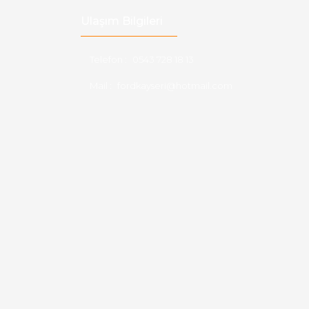
Ulaşım Bilgileri
Telefon :
0543 728 18 13
Mail :
fordkayseri@hotmail.com