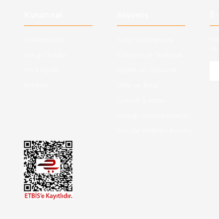
Kurumsal
Alışveriş
E-
Hakkımızda
Satış Sözleşmesi
Ha
ve 
Kargo Takibi
Ödeme ve Teslimat
Yeni Üyelik
Gizlilik ve Güvenlik
İletişim
İade ve İptal
Garanti Şartları
Hesap Numaralarımız
Havale Bildirim Formu