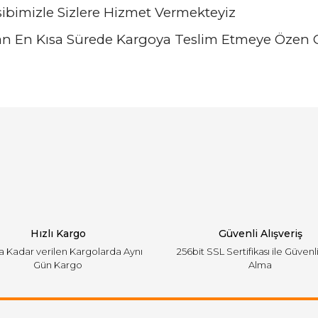
sibimizle Sizlere Hizmet Vermekteyiz
ktan En Kısa Sürede Kargoya Teslim Etmeye Özen 
arında ve diğer konularda yetersiz gördüğünüz noktaları öneri formunu ku
Bu ürüne ilk yorumu siz yapın!
emiyor.
Yorum Yaz
Hızlı Kargo
Güvenli Alışveriş
'a Kadar verilen Kargolarda Aynı
256bit SSL Sertifikası ile Güvenl
Gün Kargo
Alma
Gönder