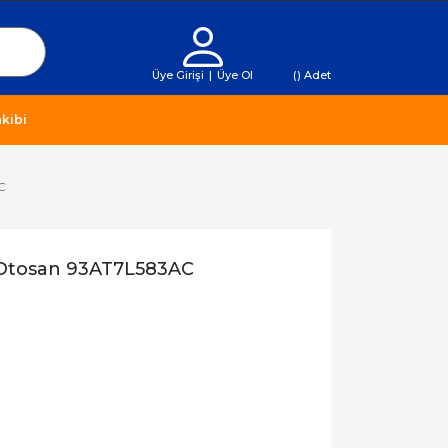
Üye Girişi
|
Üye Ol
(
) Adet
kibi
C
ı Otosan 93AT7L583AC