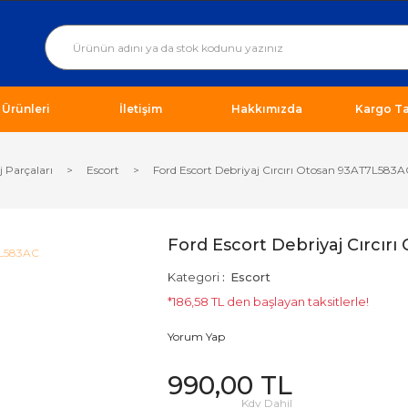
ı Ürünleri
İletişim
Hakkımızda
Kargo Ta
j Parçaları
Escort
Ford Escort Debriyaj Cırcırı Otosan 93AT7L583A
Ford Escort Debriyaj Cırcır
Kategori
Escort
*186,58 TL den başlayan taksitlerle!
Yorum Yap
990,00 TL
Kdv Dahil