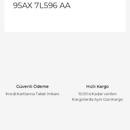
95AX 7L596 AA
Bu ürünün fiyat bilgisi, resim, ürün açıklamalarında
ve diğer konularda yetersiz gördüğünüz noktaları
Bu ürüne ilk yorumu siz yapın!
öneri formunu kullanarak tarafımıza iletebilirsiniz.
Görüş ve önerileriniz için teşekkür ederiz.
Yorum Yaz
Ürün resmi kalitesiz, bozuk veya görüntülenemiyor.
Ürün açıklamasında eksik bilgiler bulunuyor.
Ürün bilgilerinde hatalar bulunuyor.
Ürün fiyatı diğer sitelerden daha pahalı.
Güvenli Ödeme
Hızlı Kargo
Bu ürüne benzer farklı alternatifler olmalı.
Kredi Kartlarına Taksit İmkanı
15:00'a Kadar verilen
Kargolarda Aynı Gün Kargo
Gönder