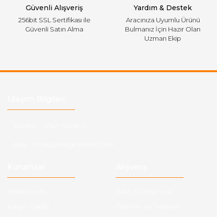
Güvenli Alışveriş
Yardım & Destek
256bit SSL Sertifikası ile
Aracınıza Uyumlu Ürünü
Güvenli Satın Alma
Bulmanız İçin Hazır Olan
Uzman Ekip
Ulaşım Bilgileri
Telefon :
0543 728 18 13
Mail :
fordkayseri@hotmail.com
Kurumsal
Alışveriş
Hakkımızda
Satış Sözleşmesi
Kargo Takibi
Ödeme ve Teslimat