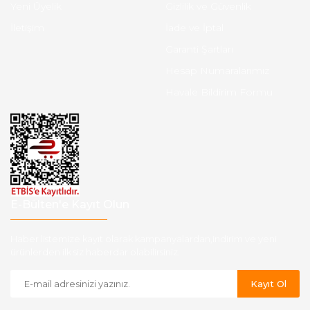
Yeni Üyelik
Gizlilik ve Güvenlik
İletişim
İade ve İptal
Garanti Şartları
Hesap Numaralarımız
Havale Bildirim Formu
E-Bülten'e Kayıt Olun
Haber listemize kayıt olarak kampanyalardan,indirim ve yeni
ürünlerden ilk siz haberdar olabilirsiniz.
Kayıt Ol