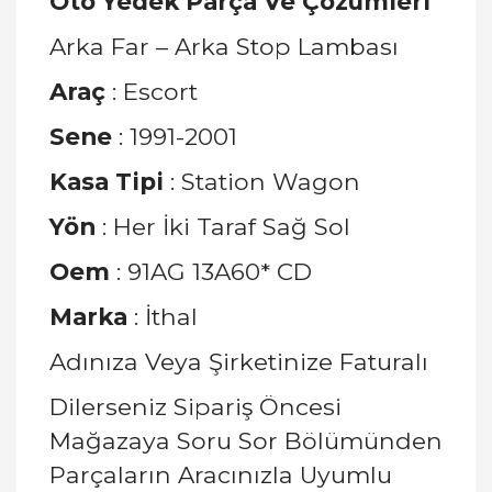
Oto Yedek Parça Ve Çözümleri
Arka Far – Arka Stop Lambası
Araç
: Escort
Sene
: 1991-2001
Kasa Tipi
: Station Wagon
Yön
: Her İki Taraf Sağ Sol
Oem
: 91AG 13A60* CD
Marka
: İthal
Adınıza Veya Şirketinize Faturalı
Dilerseniz Sipariş Öncesi
Mağazaya Soru Sor Bölümünden
Parçaların Aracınızla Uyumlu