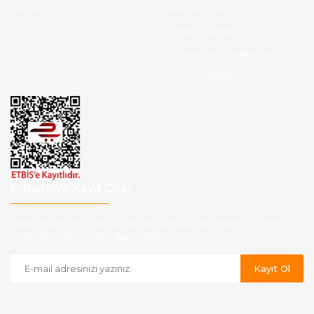
İletişim
İade ve İptal
Garanti Şartları
Hesap Numaralarımız
Havale Bildirim Formu
E-Bülten'e Kayıt Olun
Haber listemize kayıt olarak kampanyalardan,indirim ve yeni
ürünlerden ilk siz haberdar olabilirsiniz.
Kayıt Ol