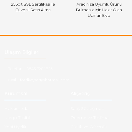
256bit SSL Sertifikası ile
Aracınıza Uyumlu Ürünü
Güvenli Satın Alma
Bulmanız İçin Hazır Olan
Uzman Ekip
Ulaşım Bilgileri
Telefon :
0543 728 18 13
Mail :
fordkayseri@hotmail.com
Kurumsal
Alışveriş
Hakkımızda
Satış Sözleşmesi
Kargo Takibi
Ödeme ve Teslimat
Yeni Üyelik
Gizlilik ve Güvenlik