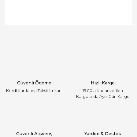
Bu ürünün fiyat bilgisi, resim, ürün açıklamalarında
ve diğer konularda yetersiz gördüğünüz noktaları
Bu ürüne ilk yorumu siz yapın!
öneri formunu kullanarak tarafımıza iletebilirsiniz.
Görüş ve önerileriniz için teşekkür ederiz.
Yorum Yaz
Ürün resmi kalitesiz, bozuk veya görüntülenemiyor.
Ürün açıklamasında eksik bilgiler bulunuyor.
Ürün bilgilerinde hatalar bulunuyor.
Ürün fiyatı diğer sitelerden daha pahalı.
Güvenli Ödeme
Hızlı Kargo
Bu ürüne benzer farklı alternatifler olmalı.
Kredi Kartlarına Taksit İmkanı
15:00'a Kadar verilen
Kargolarda Aynı Gün Kargo
Gönder
Güvenli Alışveriş
Yardım & Destek