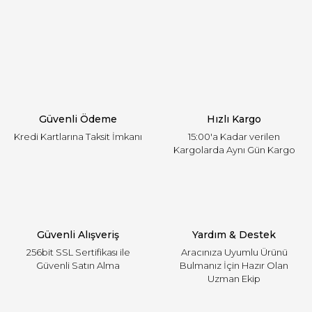
Görüş ve önerileriniz için teşekkür ederiz.
Yorum Yaz
Ürün resmi kalitesiz, bozuk veya görüntülenemiyor.
Ürün açıklamasında eksik bilgiler bulunuyor.
Ürün bilgilerinde hatalar bulunuyor.
Ürün fiyatı diğer sitelerden daha pahalı.
Güvenli Ödeme
Hızlı Kargo
Bu ürüne benzer farklı alternatifler olmalı.
Kredi Kartlarına Taksit İmkanı
15:00'a Kadar verilen
Kargolarda Aynı Gün Kargo
Gönder
Güvenli Alışveriş
Yardım & Destek
256bit SSL Sertifikası ile
Aracınıza Uyumlu Ürünü
Güvenli Satın Alma
Bulmanız İçin Hazır Olan
Uzman Ekip