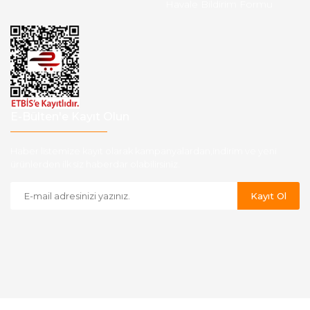
Havale Bildirim Formu
E-Bülten'e Kayıt Olun
Haber listemize kayıt olarak kampanyalardan,indirim ve yeni
ürünlerden ilk siz haberdar olabilirsiniz.
Kayıt Ol