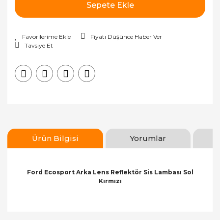
Sepete Ekle
Fiyatı Düşünce Haber Ver
Tavsiye Et
Ürün Bilgisi
Yorumlar
Ford Ecosport Arka Lens Reflektör Sis Lambası Sol
Kırmızı
Bu ürünün fiyat bilgisi, resim, ürün açıklamalarında
ve diğer konularda yetersiz gördüğünüz noktaları
Bu ürüne ilk yorumu siz yapın!
öneri formunu kullanarak tarafımıza iletebilirsiniz.