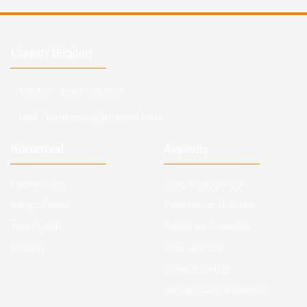
Ulaşım Bilgileri
Telefon :
0543 728 18 13
Mail :
fordkayseri@hotmail.com
Kurumsal
Alışveriş
Hakkımızda
Satış Sözleşmesi
Kargo Takibi
Ödeme ve Teslimat
Yeni Üyelik
Gizlilik ve Güvenlik
İletişim
İade ve İptal
Garanti Şartları
Hesap Numaralarımız