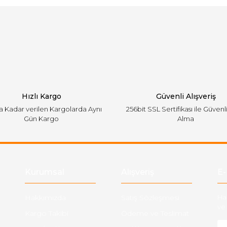
Bu ürüne ilk yorumu siz yapın!
emiyor.
Yorum Yaz
Hızlı Kargo
Güvenli Alışveriş
'a Kadar verilen Kargolarda Aynı
256bit SSL Sertifikası ile Güvenl
Gün Kargo
Alma
Gönder
Kurumsal
Alışveriş
E-
Hakkımızda
Satış Sözleşmesi
Ha
ve 
Kargo Takibi
Ödeme ve Teslimat