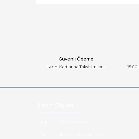
Ürün resmi kalitesiz, bozuk veya görüntülen
Ürün açıklamasında eksik bilgiler bulunuyor.
Ürün bilgilerinde hatalar bulunuyor.
Ürün fiyatı diğer sitelerden daha pahalı.
Bu ürüne benzer farklı alternatifler olmalı.
Güvenli Ödeme
Kredi Kartlarına Taksit İmkanı
15:00
Ulaşım Bilgileri
Telefon :
0543 728 18 13
Mail :
fordkayseri@hotmail.com