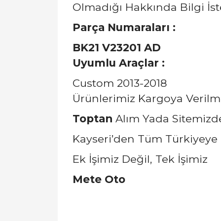
Olmadığı Hakkında Bilgi İstey
Parça Numaraları :
BK21 V23201 AD
Uyumlu Araçlar :
Custom 2013-2018
Ürünlerimiz Kargoya Verilm
Toptan
Alım Yada Sitemizde 
Kayseri’den Tüm Türkiyeye 
Ek İşimiz Değil, Tek İşimiz
Mete Oto
Bu ürünün fiyat bilgisi, resim, ürün açıklamal
Görüş ve önerileriniz için teşekkür ederiz.