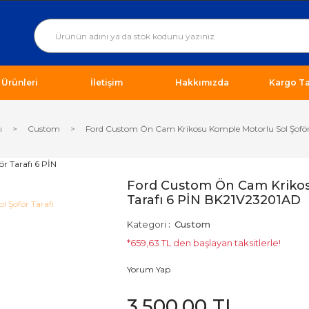
ı Ürünleri
İletişim
Hakkımızda
Kargo Ta
ı
Custom
Ford Custom Ön Cam Krikosu Komple Motorlu Sol Şoför
Ford Custom Ön Cam Krikos
Tarafı 6 PİN BK21V23201AD
Kategori
Custom
*659,63 TL den başlayan taksitlerle!
Yorum Yap
3.500,00 TL