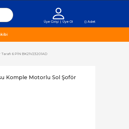
Üye Girişi
|
Üye Ol
(
) Adet
kibi
 Tarafı 6 PİN BK21V23201AD
u Komple Motorlu Sol Şoför