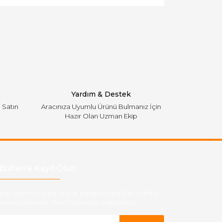
Yardım & Destek
i Satın
Aracınıza Uyumlu Ürünü Bulmanız İçin
Hazır Olan Uzman Ekip
Bülten'e Kayıt Olun
ber listemize kayıt olarak kampanyalardan,indirim
yeni ürünlerden ilk siz haberdar olabilirsiniz.