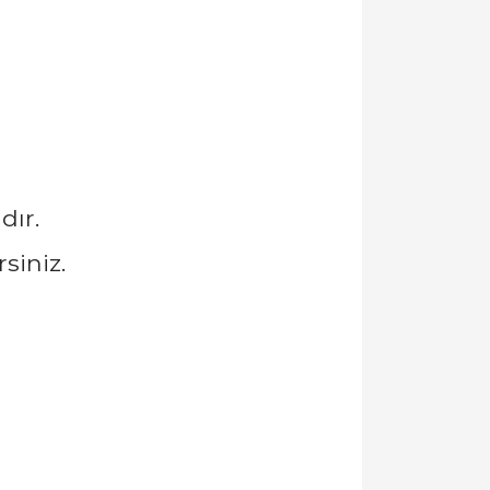
dır.
siniz.
llanarak tarafımıza iletebilirsiniz.