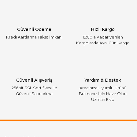
Ürün açıklamasında eksik bilgiler bulunuyor.
Ürün bilgilerinde hatalar bulunuyor.
Ürün fiyatı diğer sitelerden daha pahalı.
Güvenli Ödeme
Hızlı Kargo
Bu ürüne benzer farklı alternatifler olmalı.
Kredi Kartlarına Taksit İmkanı
15:00'a Kadar verilen
Kargolarda Aynı Gün Kargo
Gönder
Güvenli Alışveriş
Yardım & Destek
256bit SSL Sertifikası ile
Aracınıza Uyumlu Ürünü
Güvenli Satın Alma
Bulmanız İçin Hazır Olan
Uzman Ekip