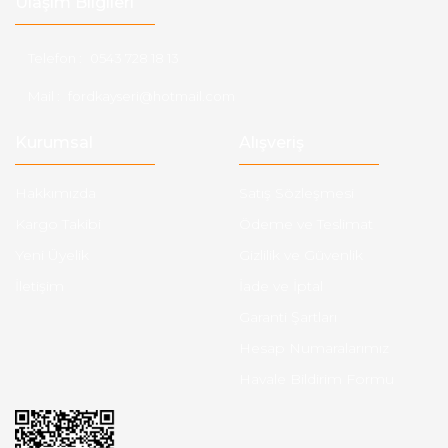
Ulaşım Bilgileri
Telefon :
0543 728 18 13
Mail :
fordkayseri@hotmail.com
Kurumsal
Alışveriş
Hakkımızda
Satış Sözleşmesi
Kargo Takibi
Ödeme ve Teslimat
Yeni Üyelik
Gizlilik ve Güvenlik
İletişim
İade ve İptal
Garanti Şartları
Hesap Numaralarımız
Havale Bildirim Formu