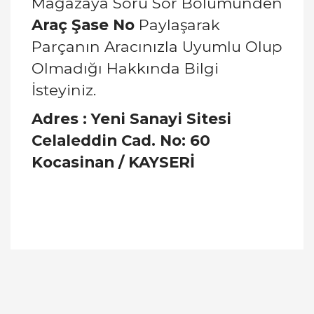
Mağazaya Soru Sor Bölümünden
Araç Şase No
Paylaşarak
Parçanın Aracınızla Uyumlu Olup
Olmadığı Hakkında Bilgi
İsteyiniz.
Adres : Yeni Sanayi Sitesi
Celaleddin Cad. No: 60
Kocasinan / KAYSERİ
Bu ürünün fiyat bilgisi, resim, ürün açıklamalarında
ve diğer konularda yetersiz gördüğünüz noktaları
Bu ürüne ilk yorumu siz yapın!
öneri formunu kullanarak tarafımıza iletebilirsiniz.
Görüş ve önerileriniz için teşekkür ederiz.
Yorum Yaz
Ürün resmi kalitesiz, bozuk veya görüntülenemiyor.