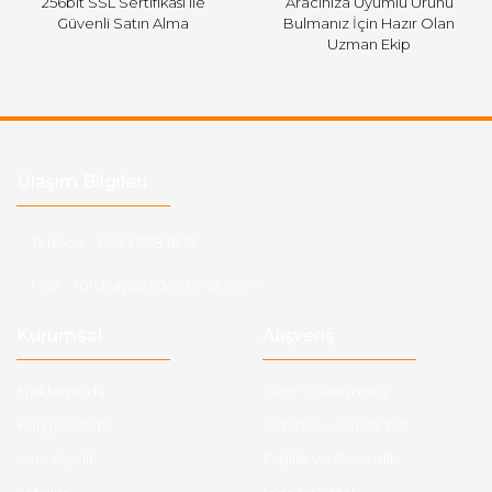
256bit SSL Sertifikası ile
Aracınıza Uyumlu Ürünü
Güvenli Satın Alma
Bulmanız İçin Hazır Olan
Uzman Ekip
Ulaşım Bilgileri
Telefon :
0543 728 18 13
Mail :
fordkayseri@hotmail.com
Kurumsal
Alışveriş
Hakkımızda
Satış Sözleşmesi
Kargo Takibi
Ödeme ve Teslimat
Yeni Üyelik
Gizlilik ve Güvenlik