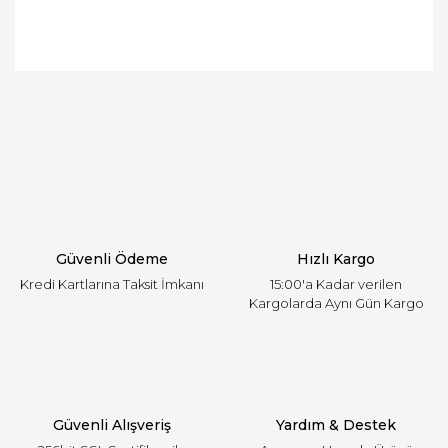
Bu ürünün fiyat bilgisi, resim, ürün açıklamalarında
ve diğer konularda yetersiz gördüğünüz noktaları
Bu ürüne ilk yorumu siz yapın!
öneri formunu kullanarak tarafımıza iletebilirsiniz.
Görüş ve önerileriniz için teşekkür ederiz.
Yorum Yaz
Ürün resmi kalitesiz, bozuk veya görüntülenemiyor.
Ürün açıklamasında eksik bilgiler bulunuyor.
Ürün bilgilerinde hatalar bulunuyor.
Ürün fiyatı diğer sitelerden daha pahalı.
Güvenli Ödeme
Hızlı Kargo
Bu ürüne benzer farklı alternatifler olmalı.
Kredi Kartlarına Taksit İmkanı
15:00'a Kadar verilen
Kargolarda Aynı Gün Kargo
Gönder
Güvenli Alışveriş
Yardım & Destek