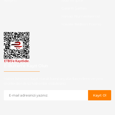
İletişim
İade ve İptal
Garanti Şartları
Hesap Numaralarımız
Havale Bildirim Formu
E-Bülten'e Kayıt Olun
Haber listemize kayıt olarak kampanyalardan,indirim ve yeni
ürünlerden ilk siz haberdar olabilirsiniz.
Kayıt Ol