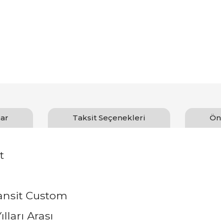
ar
Taksit Seçenekleri
Ön
t
ransit Custom
ılları Arası