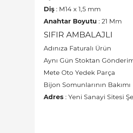
Diş
: M14 x 1,5 mm
Anahtar Boyutu
: 21 Mm
SIFIR AMBALAJLI
Adınıza Faturalı Ürün
Aynı Gün Stoktan Gönderi
Mete Oto Yedek Parça
Bijon Somunlarının Bakımı İ
Adres
: Yeni Sanayi Sitesi 
Bu ürünün fiyat bilgisi, resim, ürün açıklamal
Görüş ve önerileriniz için teşekkür ederiz.