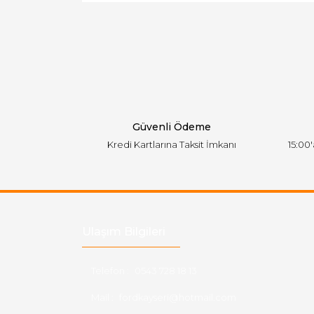
Ürün resmi kalitesiz, bozuk veya görüntülen
Ürün açıklamasında eksik bilgiler bulunuyor.
Ürün bilgilerinde hatalar bulunuyor.
Ürün fiyatı diğer sitelerden daha pahalı.
Bu ürüne benzer farklı alternatifler olmalı.
Güvenli Ödeme
Kredi Kartlarına Taksit İmkanı
15:00
Ulaşım Bilgileri
Telefon :
0543 728 18 13
Mail :
fordkayseri@hotmail.com