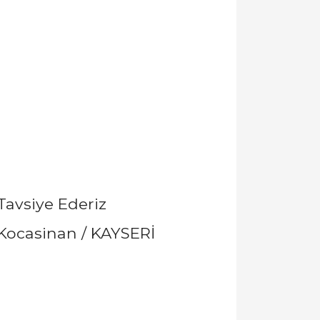
Tavsiye Ederiz
 Kocasinan / KAYSERİ
llanarak tarafımıza iletebilirsiniz.