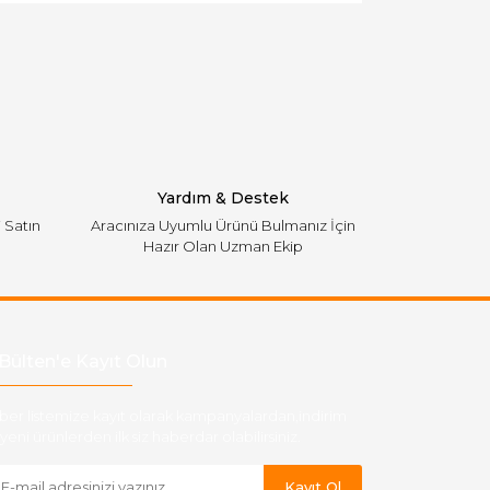
Yardım & Destek
i Satın
Aracınıza Uyumlu Ürünü Bulmanız İçin
Hazır Olan Uzman Ekip
Bülten'e Kayıt Olun
ber listemize kayıt olarak kampanyalardan,indirim
yeni ürünlerden ilk siz haberdar olabilirsiniz.
Kayıt Ol