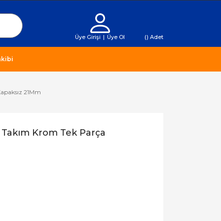
Üye Girişi
|
Üye Ol
(
) Adet
kibi
Kapaksız 21Mm
 Takım Krom Tek Parça