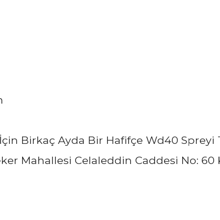
m
çin Birkaç Ayda Bir Hafifçe Wd40 Spreyi 
Şeker Mahallesi Celaleddin Caddesi No: 60
arında ve diğer konularda yetersiz gördüğünüz noktaları öneri formunu ku