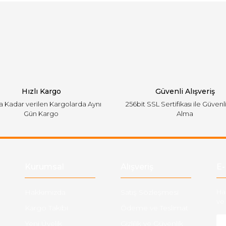
Bu ürüne ilk yorumu siz yapın!
emiyor.
Yorum Yaz
Hızlı Kargo
Güvenli Alışveriş
'a Kadar verilen Kargolarda Aynı
256bit SSL Sertifikası ile Güvenl
Gün Kargo
Alma
Gönder
Kurumsal
Alışveriş
E-
Hakkımızda
Satış Sözleşmesi
Ha
ve 
Kargo Takibi
Ödeme ve Teslimat
Yeni Üyelik
Gizlilik ve Güvenlik