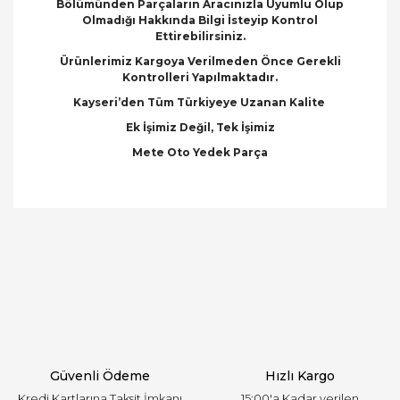
Bölümünden Parçaların Aracınızla Uyumlu Olup
Olmadığı Hakkında Bilgi İsteyip Kontrol
Ettirebilirsiniz.
Ürünlerimiz Kargoya Verilmeden Önce Gerekli
Kontrolleri Yapılmaktadır.
Kayseri’den Tüm Türkiyeye Uzanan Kalite
Ek İşimiz Değil, Tek İşimiz
Mete Oto Yedek Parça
Bu ürünün fiyat bilgisi, resim, ürün açıklamalarında
ve diğer konularda yetersiz gördüğünüz noktaları
Bu ürüne ilk yorumu siz yapın!
öneri formunu kullanarak tarafımıza iletebilirsiniz.
Görüş ve önerileriniz için teşekkür ederiz.
Yorum Yaz
Ürün resmi kalitesiz, bozuk veya görüntülenemiyor.
Ürün açıklamasında eksik bilgiler bulunuyor.
Ürün bilgilerinde hatalar bulunuyor.
Ürün fiyatı diğer sitelerden daha pahalı.
Güvenli Ödeme
Hızlı Kargo
Bu ürüne benzer farklı alternatifler olmalı.
Kredi Kartlarına Taksit İmkanı
15:00'a Kadar verilen