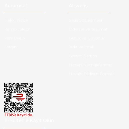
Kurumsal
Alışveriş
Hakkımızda
Satış Sözleşmesi
Kargo Takibi
Ödeme ve Teslimat
Yeni Üyelik
Gizlilik ve Güvenlik
İletişim
İade ve İptal
Garanti Şartları
Hesap Numaralarımız
Havale Bildirim Formu
E-Bülten'e Kayıt Olun