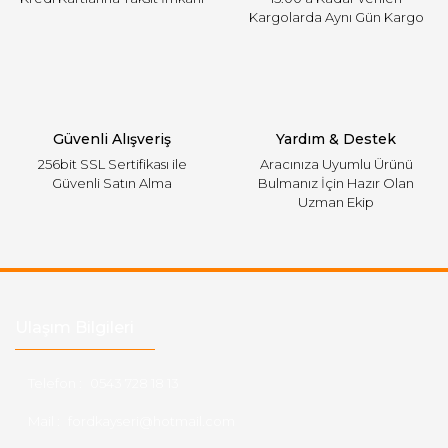
Kargolarda Aynı Gün Kargo
Gönder
Güvenli Alışveriş
Yardım & Destek
256bit SSL Sertifikası ile
Aracınıza Uyumlu Ürünü
Güvenli Satın Alma
Bulmanız İçin Hazır Olan
Uzman Ekip
Ulaşım Bilgileri
Telefon :
0543 728 18 13
Mail :
fordkayseri@hotmail.com