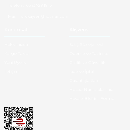
Telefon :
0543 728 18 13
Mail :
fordkayseri@hotmail.com
Kurumsal
Alışveriş
Hakkımızda
Satış Sözleşmesi
Kargo Takibi
Ödeme ve Teslimat
Yeni Üyelik
Gizlilik ve Güvenlik
İletişim
İade ve İptal
Garanti Şartları
Hesap Numaralarımız
Havale Bildirim Formu