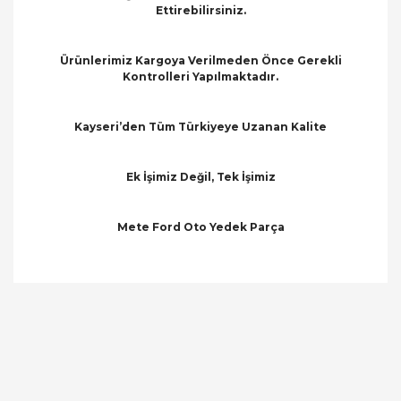
Ettirebilirsiniz.
Ürünlerimiz Kargoya Verilmeden Önce Gerekli
Kontrolleri Yapılmaktadır.
Kayseri’den Tüm Türkiyeye Uzanan Kalite
Ek İşimiz Değil, Tek İşimiz
Mete Ford Oto Yedek Parça
Bu ürünün fiyat bilgisi, resim, ürün açıklamalarında
ve diğer konularda yetersiz gördüğünüz noktaları
Bu ürüne ilk yorumu siz yapın!
öneri formunu kullanarak tarafımıza iletebilirsiniz.
Görüş ve önerileriniz için teşekkür ederiz.
Yorum Yaz
Ürün resmi kalitesiz, bozuk veya görüntülenemiyor.
Ürün açıklamasında eksik bilgiler bulunuyor.
Ürün bilgilerinde hatalar bulunuyor.