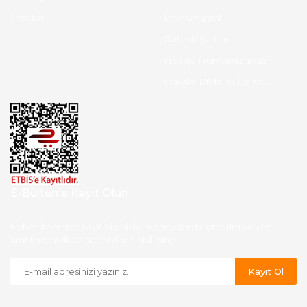
İletişim
İade ve İptal
Garanti Şartları
Hesap Numaralarımız
Havale Bildirim Formu
E-Bülten'e Kayıt Olun
Haber listemize kayıt olarak kampanyalardan,indirim ve yeni
ürünlerden ilk siz haberdar olabilirsiniz.
Kayıt Ol