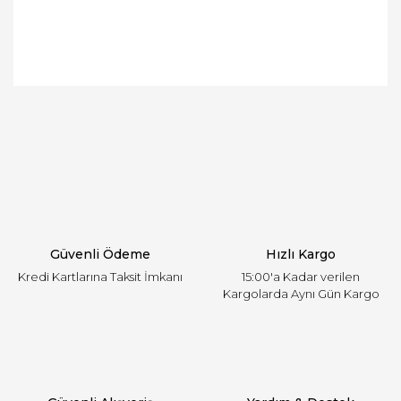
Bu ürünün fiyat bilgisi, resim, ürün açıklamalarında
ve diğer konularda yetersiz gördüğünüz noktaları
Bu ürüne ilk yorumu siz yapın!
öneri formunu kullanarak tarafımıza iletebilirsiniz.
Görüş ve önerileriniz için teşekkür ederiz.
Yorum Yaz
Ürün resmi kalitesiz, bozuk veya görüntülenemiyor.
Ürün açıklamasında eksik bilgiler bulunuyor.
Ürün bilgilerinde hatalar bulunuyor.
Ürün fiyatı diğer sitelerden daha pahalı.
Güvenli Ödeme
Hızlı Kargo
Bu ürüne benzer farklı alternatifler olmalı.
Kredi Kartlarına Taksit İmkanı
15:00'a Kadar verilen
Kargolarda Aynı Gün Kargo
Gönder