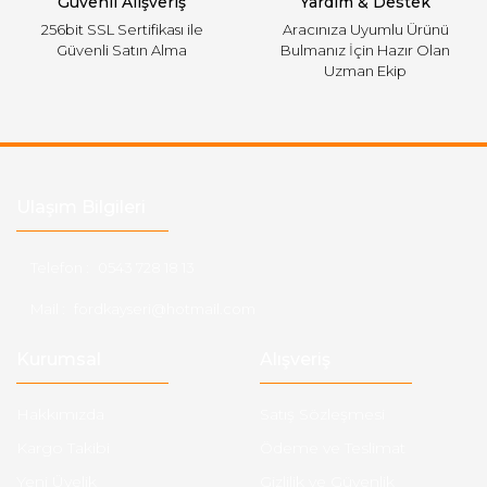
Güvenli Alışveriş
Yardım & Destek
256bit SSL Sertifikası ile
Aracınıza Uyumlu Ürünü
Güvenli Satın Alma
Bulmanız İçin Hazır Olan
Uzman Ekip
Ulaşım Bilgileri
Telefon :
0543 728 18 13
Mail :
fordkayseri@hotmail.com
Kurumsal
Alışveriş
Hakkımızda
Satış Sözleşmesi
Kargo Takibi
Ödeme ve Teslimat
Yeni Üyelik
Gizlilik ve Güvenlik